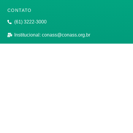
CONTATO
(61) 3222-3000
Institucional:
conass@conass.org.br
Setor Comercial Sul, Quadra 9, Torre C, Sala 1105,
Edifício Parque Cidade Corporate Brasília/DF CEP:
70308-200
Razão Social: Conselho Nacional de Secretários de
Saúde
CNPJ: 00.718.205/0001-07