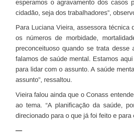
esperamos o agravamento dos casos pa
cidadão, seja dos trabalhadores”, obser
Para Luciana Vieira, assessora técnica do Conass, o tema vem se tornando uma agenda prioritária de todos os governos, pois
os números de morbidade, mortalidade
preconceituoso quando se trata desse 
falamos de saúde mental. Estamos aqui 
para lidar com o assunto. A saúde ment
assunto”, ressaltou.
Vieira falou ainda que o Conass entende que o assunto precisa ser pautado a partir das experiências que já existem em relação
ao tema. “A planificação da saúde, po
direcionado para o que já foi feito e para
—