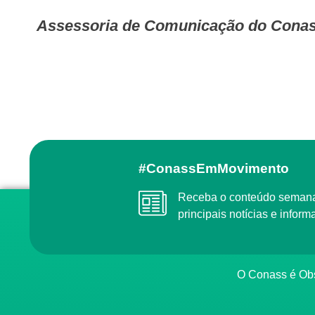
Assessoria de Comunicação do Cona
#ConassEmMovimento
Receba o conteúdo semanal do Conass com as
principais notícias e info
O Conass é O