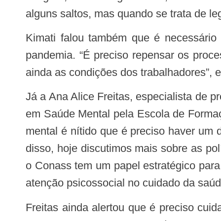
alguns saltos, mas quando se trata de le
Kimati falou também que é necessário abordar os desafios estruturais, revisitando a iniciativa de fomentar a discussão pós
pandemia. “É preciso repensar os proce
ainda as condições dos trabalhadores”, e
Já a Ana Alice Freitas, especialista de projetos do Instituto de Responsabilidade Social Albert Einstein; enfermeira e especialista
em Saúde Mental pela Escola de Formaç
mental é nítido que é preciso haver um
disso, hoje discutimos mais sobre as po
o Conass tem um papel estratégico para
atenção psicossocial no cuidado da saú
Freitas ainda alertou que é preciso cuidar da saúde mental de maneira preventiva, não apenas no adoecimento. “Por quê hoje