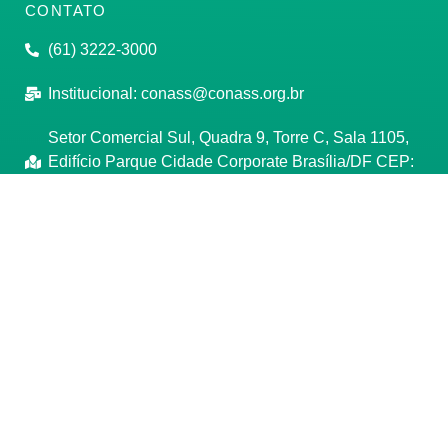
CONTATO
(61) 3222-3000
Institucional:
conass@conass.org.br
Setor Comercial Sul, Quadra 9, Torre C, Sala 1105,
Edifício Parque Cidade Corporate Brasília/DF CEP:
70308-200
Razão Social: Conselho Nacional de Secretários de
Saúde
CNPJ: 00.718.205/0001-07