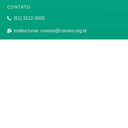
CONTATO
(61) 3222-3000
Institucional:
conass@conass.org.br
Setor Comercial Sul, Quadra 9, Torre C, Sala 1105,
Edifício Parque Cidade Corporate Brasília/DF CEP:
70308-200
Razão Social: Conselho Nacional de Secretários de
Saúde
CNPJ: 00.718.205/0001-07