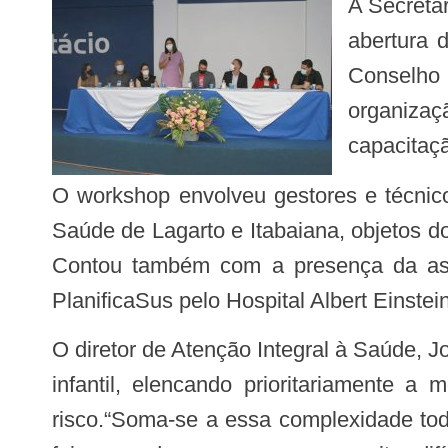
A Secreta
abertura 
Conselho
organiza
capacitaçã
O workshop envolveu gestores e técnicos da Secretaria de Estado da Saúde e dos municípios que compõem as Regiões de
Saúde de Lagarto e Itabaiana, objetos do
Contou também com a presença da asse
PlanificaSus pelo Hospital Albert Einste
O diretor de Atenção Integral à Saúde, João Paulo Brito, destacou a ousadia do Estado de Sergipe em trabalhar a linha materno-
infantil, elencando prioritariamente a 
risco.“Soma-se a essa complexidade tod