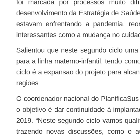
foi marcada por processos muito dif
desenvolvimento da Estratégia de Saúde
estavam enfrentando a pandemia, reor
interessantes como a mudança no cuidado 
Salientou que neste segundo ciclo uma das prioridades a ser trabalhada é a qualificação dos ambulatórios de especialidades
para a linha materno-infantil, tendo co
ciclo é a expansão do projeto para alc
regiões.
O coordenador nacional do PlanificaSus pelo Hospital Albert Einstein, Marcio Paresque, informou que para esta fase do projeto
o objetivo é dar continuidade à implan
2019. “Neste segundo ciclo vamos quali
trazendo novas discussões, como o au