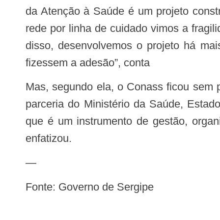
da Atenção à Saúde é um projeto constr
rede por linha de cuidado vimos a fragil
disso, desenvolvemos o projeto há mai
fizessem a adesão”, conta
Mas, segundo ela, o Conass ficou sem perna e buscou a parceria com o Hospital Albert Einstein, através do Proad, que tem a
parceria do Ministério da Saúde, Estado
que é um instrumento de gestão, organi
enfatizou.
—
Fonte: Governo de Sergipe