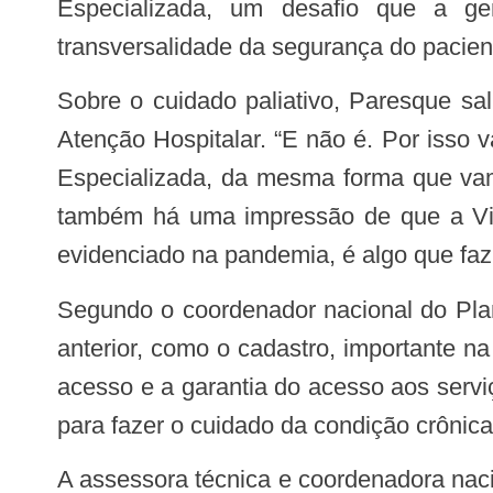
Especializada, um desafio que a ge
transversalidade da segurança do paciente
Sobre o cuidado paliativo, Paresque salientou que há leitura no campo da saúde de que esta é uma atribuição específica da
Atenção Hospitalar. “E não é. Por isso 
Especializada, da mesma forma que vam
também há uma impressão de que a Vigi
evidenciado na pandemia, é algo que faz 
Segundo o coordenador nacional do PlanificaSus, neste novo ciclo também haverá um olhar para o que se trabalhou na etapa
anterior, como o cadastro, importante n
acesso e a garantia do acesso aos servi
para fazer o cuidado da condição crônica
A assessora técnica e coordenadora nacional do PlanificaSus pelo Conass, Maria José Evangelista , lembrou que a planificação