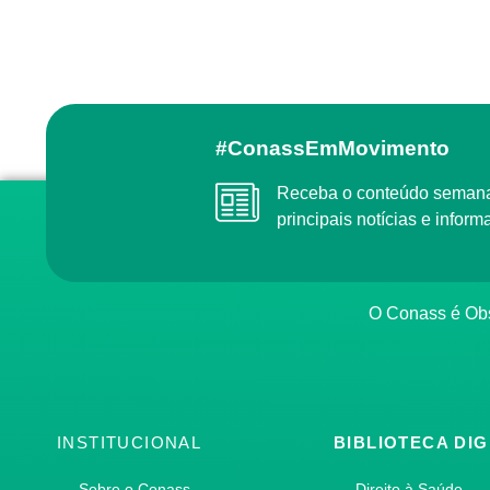
#ConassEmMovimento
Receba o conteúdo semanal do Conass com as
principais notícias e info
O Conass é O
INSTITUCIONAL
BIBLIOTECA DIG
Sobre o Conass
Direito à Saúde