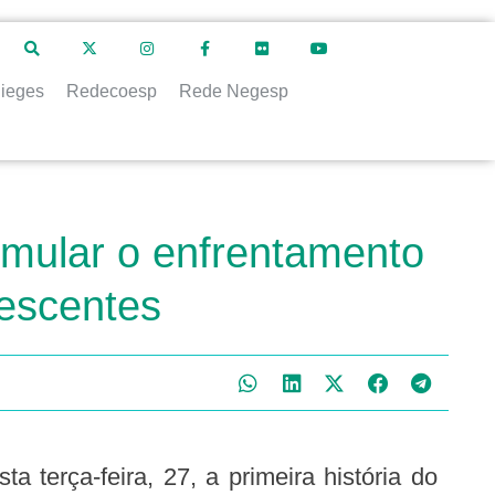
ieges
Redecoesp
Rede Negesp
timular o enfrentamento
lescentes