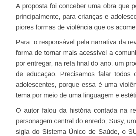
A proposta foi conceber uma obra que po
principalmente, para crianças e adoles
piores formas de violência que os acom
Para o responsável pela narrativa da revistinha, o jornalista Ewertton Nunes, a primeira edição do Almanaque da Saúde, é uma
forma de tornar mais acessível a comun
por entregar, na reta final do ano, um p
de educação. Precisamos falar todos os
adolescentes, porque essa é uma violên
tema por meio de uma linguagem e estétic
O autor falou da história contada na revistinha e sobre a função das personagens que compõem a trama. “Nós criamos a
personagem central do enredo, Susy, um
sigla do Sistema Único de Saúde, o SU