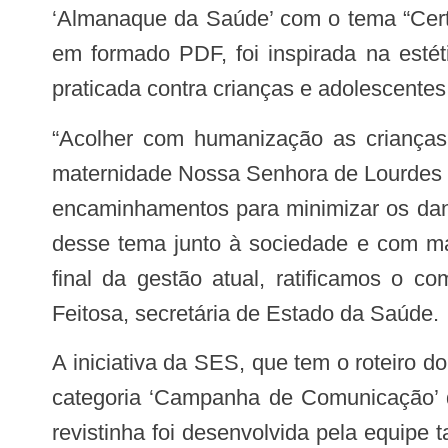
‘Almanaque da Saúde’ com o tema “Certi
em formado PDF, foi inspirada na estét
praticada contra crianças e adolescentes
“Acolher com humanização as crianças e adolescentes vítimas de violência sexual, sempre fez parte da rotina da SES. A
maternidade Nossa Senhora de Lourdes d
encaminhamentos para minimizar os dano
desse tema junto à sociedade e com ma
final da gestão atual, ratificamos o 
Feitosa, secretária de Estado da Saúde.
A iniciativa da SES, que tem o roteiro do jornalista Ewertton Nunes e a concepção visual do designer Ruan Góis, foi finalista na
categoria ‘Campanha de Comunicação’ d
revistinha foi desenvolvida pela equip