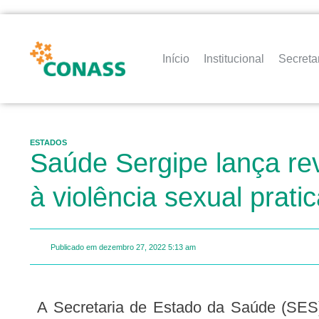
Início
Institucional
Secreta
ESTADOS
Saúde Sergipe lança rev
à violência sexual prat
Publicado em
dezembro 27, 2022
5:13 am
A Secretaria de Estado da Saúde (SES) lança em sua página, no formato digital, nesta terça-feira, 27, a primeira história do