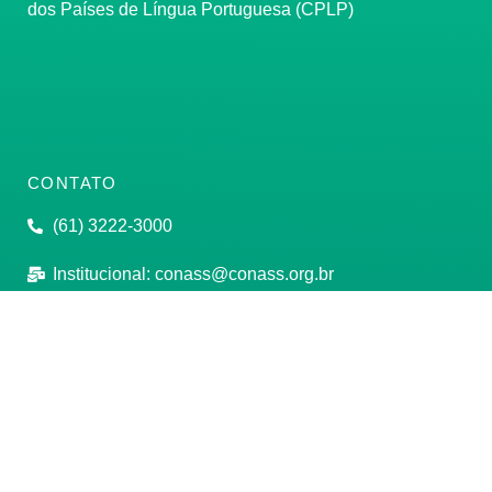
dos Países de Língua Portuguesa (CPLP)
CONTATO
(61) 3222-3000
Institucional:
conass@conass.org.br
Setor Comercial Sul, Quadra 9, Torre C, Sala 1105,
Edifício Parque Cidade Corporate Brasília/DF CEP:
70308-200
Razão Social: Conselho Nacional de Secretários de
Saúde