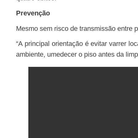
Prevenção
Mesmo sem risco de transmissão entre 
“A principal orientação é evitar varrer locais com poeira seca, onde possa haver fezes ou urina de roedores. O ideal é ventilar o
ambiente, umedecer o piso antes da limp