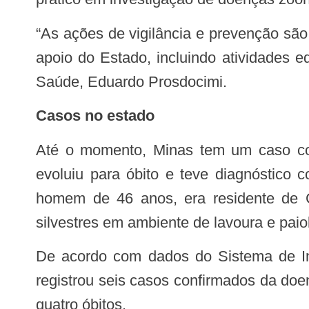
“As ações de vigilância e prevenção são contínuas. Isso leva à consolidação de estratégias permanentes pelos municípios com
apoio do Estado, incluindo atividades 
Saúde, Eduardo Prosdocimi.
Casos no estado
Até o momento, Minas tem um caso confirmado de hantavirose em 2026, notificado ainda em fevereiro deste ano. O caso
evoluiu para óbito e teve diagnóstico
homem de 46 anos, era residente de C
silvestres em ambiente de lavoura e paiol
De acordo com dados do Sistema de Informação de Agravos de Notificação (Sinan), base oficial do governo federal, Minas
registrou seis casos confirmados da do
quatro óbitos.