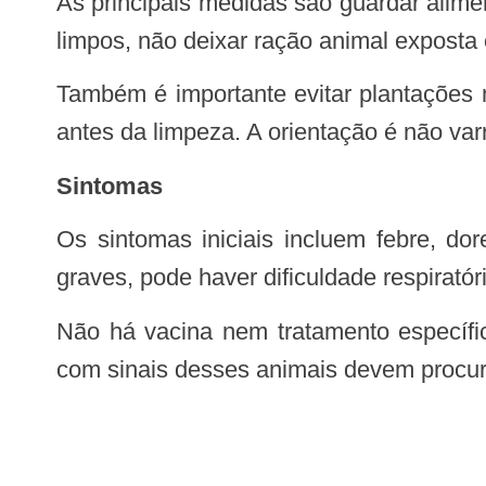
As principais medidas são guardar alimentos em recipientes fechados, dar destino adequado ao lixo e entulhos, manter terrenos
limpos, não deixar ração animal exposta 
Também é importante evitar plantações muito próximas das casas, ventilar locais fechados antes de entrar e umedecer o chão
antes da limpeza. A orientação é não var
Sintomas
Os sintomas iniciais incluem febre, dores no corpo, cefaleia (dor de cabeça), dor lombar e dor abdominal. Nos casos mais
graves, pode haver dificuldade respirató
Não há vacina nem tratamento específico. Pessoas com sintomas após contato com roedores silvestres ou ambientes rurais
com sinais desses animais devem procur