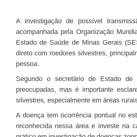
A investigação de possível transmissão de hantavírus entre passageiros de um navio de cruzeiro, no Atlântico Sul,
acompanhada pela Organização Mundial 
Estado de Saúde de Minas Gerais (SES-
direto com roedores silvestres, principa
pessoa.
Segundo o secretário de Estado de Saúde, Fábio Baccheretti, não há motivo para alarme. “Muitas pessoas ficaram
preocupadas, mas é importante esclar
silvestres, especialmente em áreas rurai
A doença tem ocorrência pontual no estado e exige vigilância contínua, especialmente em regiões rurais. Minas tem atuação
reconhecida nessa área e investe na ca
prático em investigação de doenças zoon