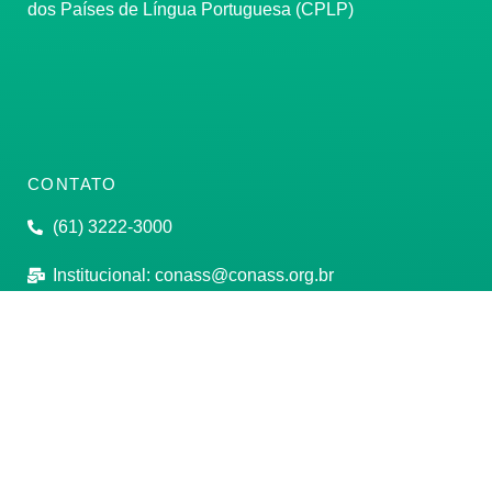
dos Países de Língua Portuguesa (CPLP)
CONTATO
(61) 3222-3000
Institucional:
conass@conass.org.br
Setor Comercial Sul, Quadra 9, Torre C, Sala 1105,
Edifício Parque Cidade Corporate Brasília/DF CEP:
70308-200
Razão Social: Conselho Nacional de Secretários de
Saúde