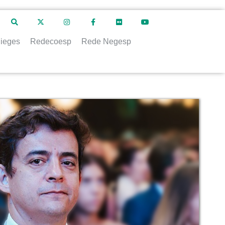
ieges
Redecoesp
Rede Negesp