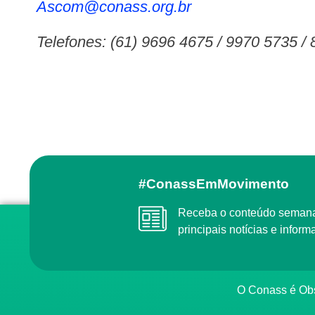
ascom@conass.org.br
Telefones: (61) 9696 4675 / 9970 5735 /
#ConassEmMovimento
Receba o conteúdo semanal do Conass com as
principais notícias e info
O Conass é O