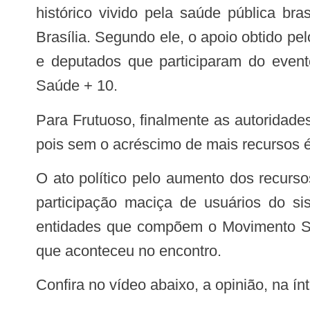
histórico vivido pela saúde pública br
Brasília. Segundo ele, o apoio obtido 
e deputados que participaram do event
Saúde + 10.
Para Frutuoso, finalmente as autoridades entenderam que a saúde é subfinanciada e que é necessário corrigir essa deficiência,
pois sem o acréscimo de mais recursos 
O ato político pelo aumento dos recursos do SUS foi realizado ontem (10), durante o XXIX Congresso do Conasems e teve a
participação maciça de usuários do si
entidades que compõem o Movimento S
que aconteceu no encontro.
Confira no vídeo abaixo, a opinião, na ín