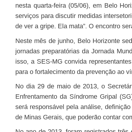
nesta quarta-feira (05/06), em Belo Ho
serviços para discutir medidas interset
de ver a gripe. Ela mata”. O encontro s
Neste mês de junho, Belo Horizonte sedia a Copa das Confederações e, em julho, ocorrerão, em 17 cidades mineiras, as pré-
jornadas preparatórias da Jornada Mund
isso, a SES-MG convida representantes 
para o fortalecimento da prevenção ao ví
No dia 29 de maio de 2013, o Secretário de Estado de Saúde assinou a resolução, que constitui o Comitê Estadual para o
Enfrentamento da Síndrome Gripal (SG
será responsável pela análise, definiç
de Minas Gerais, que poderão contar com
No ano de 2013, foram registrados três óbitos provocados pelo vírus da Influenza e 23 casos de Síndrome Respiratória Aguda