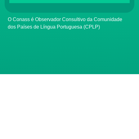
O Conass é Observador Consultivo da Comunidade
dos Países de Língua Portuguesa (CPLP)
CONTATO
(61) 3222-3000
Institucional:
conass@conass.org.br
Setor Comercial Sul, Quadra 9, Torre C, Sala 1105,
Edifício Parque Cidade Corporate Brasília/DF CEP:
70308-200