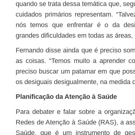
quando se trata dessa temática que, seg
cuidados primários representam. “Talv
nós temos que enfrentar é o da des
grandes dificuldades em todas as áreas, 
Fernando disse ainda que é preciso somar esforços para que possamos mudar
as coisas. “Temos muito a aprender c
preciso buscar um patamar em que possa
os desiguais desigualmente, na medida d
Planificação da Atenção à Saúde
Para debater e falar sobre a organização dos processos de trabalho das unidades de saúde que promove a integração das
Redes de Atenção à Saúde (RAS), a asse
Saúde, que é um instrumento de gestã