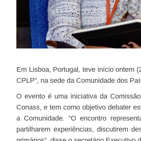
Em Lisboa, Portugal, teve início ontem (20), o “Seminário Internacional Cuidados de Saúde Primários nos Estados-membros da
CPLP”, na sede da Comunidade dos Paí
O evento é uma iniciativa da Comissão Temática de Saúde e Segurança Alimentar e Nutricional da CPLP, coordenada pelo
Conass, e tem como objetivo debater es
a Comunidade. “O encontro representa
partilharem experiências, discutirem 
primários”, disse o secretário Executivo