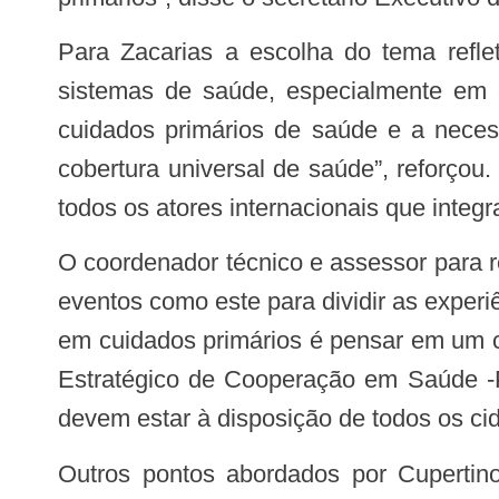
Para Zacarias a escolha do tema reflete a importância crescente atribuída à atenção primária como pilar fundamental dos
sistemas de saúde, especialmente em co
cuidados primários de saúde e a neces
cobertura universal de saúde”, reforçou.
todos os atores internacionais que integ
O coordenador técnico e assessor para relações internacionais do Conass, Fernando Cupertino, ressaltou a importância de criar
eventos como este para dividir as exper
em cuidados primários é pensar em um c
Estratégico de Cooperação em Saúde -
devem estar à disposição de todos os cid
Outros pontos abordados por Cupertino foram os desafios que estão postos