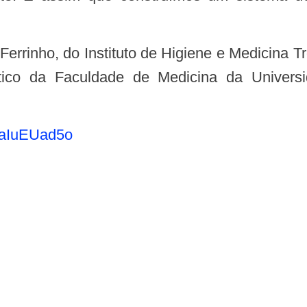
rático da Faculdade de Medicina da Univer
p5aIuEUad5o