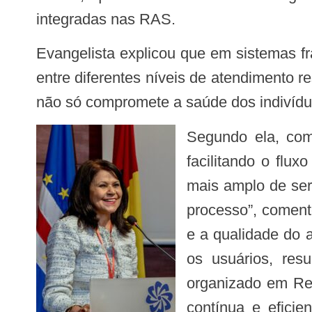
integradas nas RAS.
Evangelista explicou que em sistemas fragmentados, onde os serviços de saúde operam isoladamente, a falta de coordenação
entre diferentes níveis de atendimento r
não só compromete a saúde dos indivídu
Segundo ela, com os sistemas organizados em Redes de atenção, os serviços são interconectados,
facilitando o flu
mais amplo de ser
processo”, coment
e a qualidade do 
os usuários, res
organizado em Re
contínua e eficie