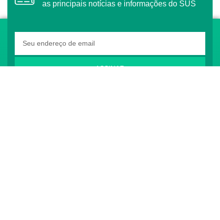
as principais notícias e informações do SUS
ASSINAR
O Conass é Observador Consultivo da Comunidade
dos Países de Língua Portuguesa (CPLP)
CONTATO
(61) 3222-3000