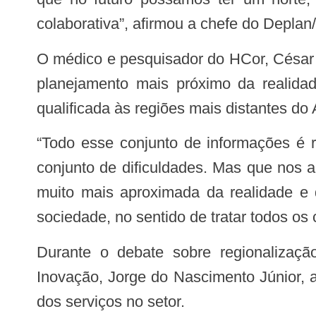
colaborativa”, afirmou a chefe do Depla
O médico e pesquisador do HCor, César Roberto Braga Macedo, diz que a reunião de diferentes saberes ajudará a construir um
planejamento mais próximo da realidad
qualificada às regiões mais distantes d
“Todo esse conjunto de informações é reunido dentro de um processo de planejamento que é complexo, que nos impõe um
conjunto de dificuldades. Mas que nos 
muito mais aproximada da realidade e d
sociedade, no sentido de tratar todos os
Durante o debate sobre regionalização, o secretário estadual de Planejamento, Desenvolvimento, Ciência, Tecnologia e
Inovação, Jorge do Nascimento Júnior, 
dos serviços no setor.