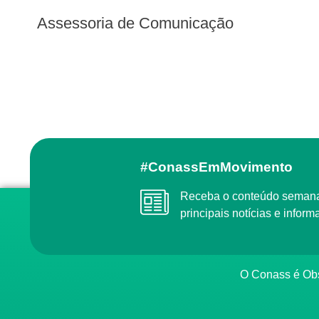
Assessoria de Comunicação
#ConassEmMovimento
Receba o conteúdo semanal do Conass com as
principais notícias e info
O Conass é O