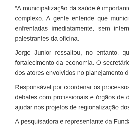
“A municipalização da saúde é importante. Manaus ter a gestão sobre a saúde dos municípios mais distantes é um negócio bem
complexo. A gente entende que municip
enfrentadas imediatamente, sem inter
palestrantes da oficina.
Jorge Junior ressaltou, no entanto, que a melhoria dos serviços de saúde, como em qualquer outra área, passa pelo
fortalecimento da economia. O secretári
dos atores envolvidos no planejamento 
Responsável por coordenar os processos de organização do sistema de saúde no território estadual, a Susam vem promovendo
debates com profissionais e órgãos de 
ajudar nos projetos de regionalização do
A pesquisadora e representante da Fundação Oswaldo Crus (Fiocruz), Michele Rocha, destacou a importância de se discutir nas