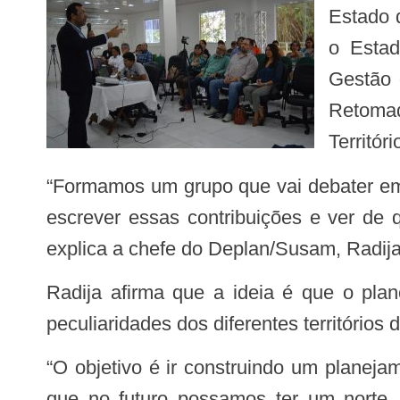
Estado 
o Estad
Gestão 
Retomad
Territóri
“Formamos um grupo que vai debater em cima de todo esse material que está sendo produzido nas oficinas. Vamos começar a
escrever essas contribuições e ver de 
explica a chefe do Deplan/Susam, Radij
Radija afirma que a ideia é que o plano contemple todos os olhares, principalmente daqueles que realmente conhecem as
peculiaridades dos diferentes territórios 
“O objetivo é ir construindo um planejamento de forma coletiva. Contemplando os vários olhares, as diversidades regionais. E
que no futuro possamos ter um norte,