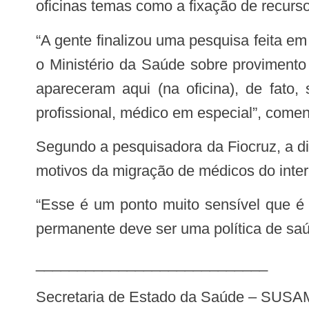
oficinas temas como a fixação de recurs
“A gente finalizou uma pesquisa feita em parceria entre a Fapeam (Fundação de Amparo à Pesquisa do Estado do Amazonas) e
o Ministério da Saúde sobre provimento
apareceram aqui (na oficina), de fato
profissional, médico em especial”, come
Segundo a pesquisadora da Fiocruz, a dificuldade dos profissionais em continuar estudando é apontada como um dos principais
motivos da migração de médicos do inter
“Esse é um ponto muito sensível que é preciso pensar transversalmente como uma política de saúde. A política de educação
permanente deve ser uma política de saú
____________________________
Secretaria de Estado da Saúde – SUSA