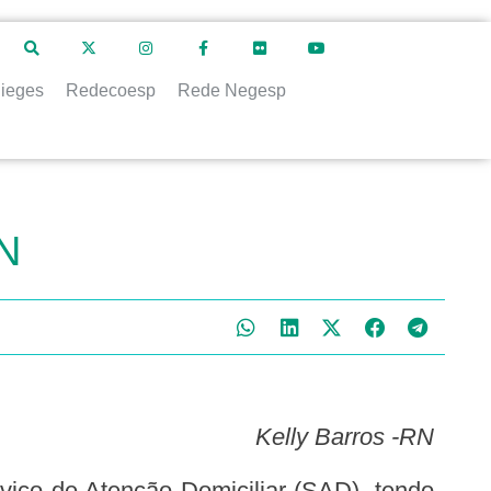
ieges
Redecoesp
Rede Negesp
RN
Kelly Barros -RN