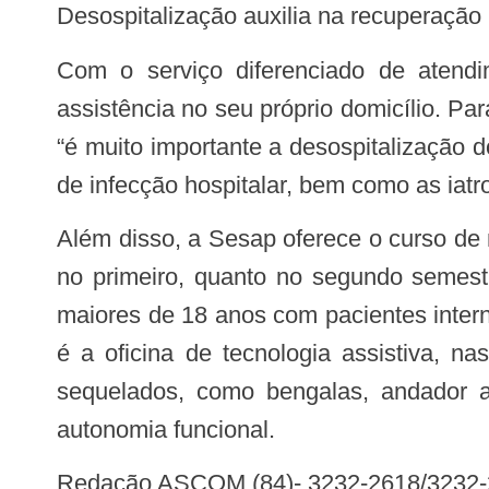
Desospitalização auxilia na recuperação
Com o serviço diferenciado de atendimento domiciliar e individualizado, um maior número de pessoas tem garantido a
assistência no seu próprio domicílio. P
“é muito importante a desospitalização d
de infecção hospitalar, bem como as iatr
Além disso, a Sesap oferece o curso de noções básicas para cuidador de idosos e portadores de necessidades especiais, tanto
no primeiro, quanto no segundo semest
maiores de 18 anos com pacientes inter
é a oficina de tecnologia assistiva, n
sequelados, como bengalas, andador ad
autonomia funcional.
Redação ASCOM (84)- 3232-2618/3232