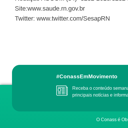
Site:www.saude.rn.gov.br
Twitter: www.twitter.com/SesapRN
#ConassEmMovimento
Receba o conteúdo semanal do Conass com as
principais notícias e info
O Conass é O