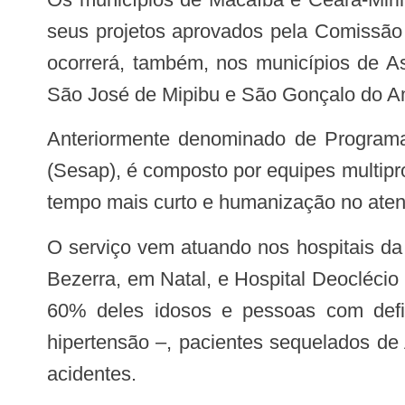
seus projetos aprovados pela Comissão 
ocorrerá, também, nos municípios de As
São José de Mipibu e São Gonçalo do A
Anteriormente denominado de Programa de Internação Domiciliar (PID), o SAD, da Secretaria de Estado da Saúde Pública
(Sesap), é composto por equipes multipr
tempo mais curto e humanização no atend
O serviço vem atuando nos hospitais da rede estadual – hospitais Monsenhor Walfredo Gurgel, Giselda Trigueiro e José Pedro
Bezerra, em Natal, e Hospital Deocléci
60% deles idosos e pessoas com defic
hipertensão –, pacientes sequelados de 
acidentes.