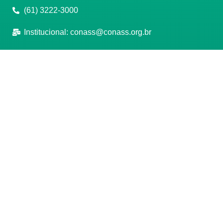
(61) 3222-3000
Institucional:
conass@conass.org.br
Setor Comercial Sul, Quadra 9, Torre C, Sala 1105,
Edifício Parque Cidade Corporate Brasília/DF CEP:
70308-200
Razão Social: Conselho Nacional de Secretários de
Saúde
CNPJ: 00.718.205/0001-07