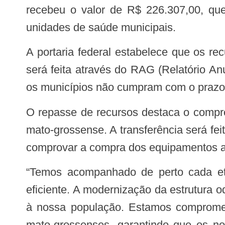
recebeu o valor de R$ 226.307,00, que
unidades de saúde municipais.
A portaria federal estabelece que os recursos devem ser aplicados conforme as condições definidas, e a prestação de contas
será feita através do RAG (Relatório A
os municípios não cumpram com o prazo e 
O repasse de recursos destaca o compromisso do Governo Federal em melhorar a qualidade do atendimento à população sul-
mato-grossense. A transferência será fe
comprovar a compra dos equipamentos até
“Temos acompanhado de perto cada etapa desse processo para garantir que os recursos sejam utilizados da forma mais
eficiente. A modernização da estrutura 
à nossa população. Estamos comprometi
mato-grossenses, garantindo que os no