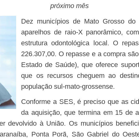
próximo mês
Dez municípios de Mato Grosso do
aparelhos de raio-X panorâmico, com
estrutura odontológica local. O repa
226.307,00. O repasse e a compra sã
Estado de Saúde), que oferece suport
que os recursos cheguem ao destino
população sul-mato-grossense.
Conforme a SES, é preciso que as cidades beneficiadas atentem para o prazo
da aquisição, que termina em 15 de a
ser devolvido à União. Os municípios benef
aranaíba, Ponta Porã, São Gabriel do Oest