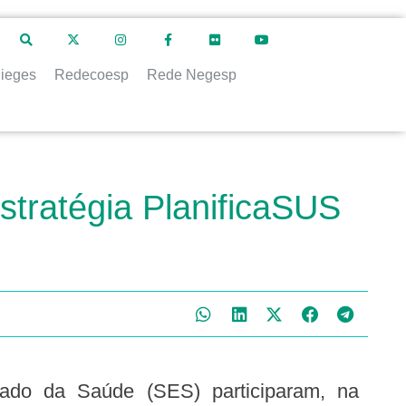
ieges
Redecoesp
Rede Negesp
tratégia PlanificaSUS