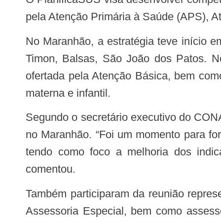
pela Atenção Primária à Saúde (APS), At
No Maranhão, a estratégia teve início em 2016 na Região de Caxias, sendo expandido nos anos seguintes para as regiões de
Timon, Balsas, São João dos Patos. No 
ofertada pela Atenção Básica, bem com
materna e infantil.
Segundo o secretário executivo do CONASS, Jurandi Frutuoso, a reunião fomentou a continuidade de programas desenvolvidos
no Maranhão. “Foi um momento para fort
tendo como foco a melhoria dos indic
comentou.
Também participaram da reunião representantes da SES que atuam na Assistência à Saúde, Escola de Saúde Pública (ESP),
Assessoria Especial, bem como assesso