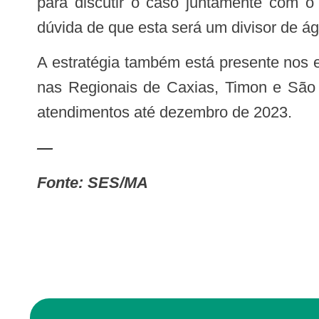
para discutir o caso juntamente com o
dúvida de que esta será um divisor de ág
A estratégia também está presente nos estados do Piauí e Alagoas. No Maranhão desde agosto do ano passado, está atuando
nas Regionais de Caxias, Timon e São J
atendimentos até dezembro de 2023.
—
Fonte: SES/MA