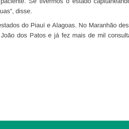
 paciente. Se tivermos o estado capitaneand
uas”, disse.
oão dos Patos e já fez mais de mil consulta