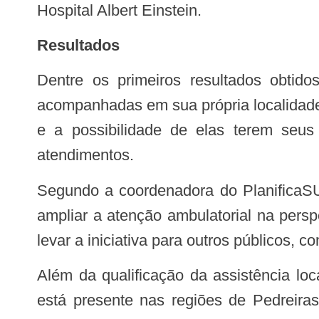
Hospital Albert Einstein.
Resultados
Dentre os primeiros resultados obtidos com base nas ações realizadas em 2022, estão as mais de três mil gestantes
acompanhadas em sua própria localidade. 
e a possibilidade de elas terem seu
atendimentos.
Segundo a coordenadora do PlanificaSUS no Maranhão, Ana Carolina Fernandes, o momento é de crescer. “A nossa meta é
ampliar a atenção ambulatorial na pers
levar a iniciativa para outros públicos, 
Além da qualificação da assistência local, o PlanificaSUS também expandiu em território no ano passado. Agora, a iniciativa
está presente nas regiões de Pedreira