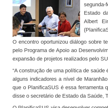
segunda-f
Estado d
Albert E
(Planific
O encontro oportunizou diálogo sobre temas como o Planejamento Regional Integrado (PRI) a partir das ações desenvolvidas
pelo Programa de Apoio ao Desenvolvim
expansão de projetos realizados pelo SUS
“A construção de uma política de saúde é um processo de mudança de cultura e de muito diálogo. E, diante da busca por mudar
alguns indicadores a nível de Maranhão,
que o PlanificaSUS é essa ferramenta q
disse o secretário de Estado da Saúde, 
O PlanificaSUS visa desenvolver competências e habilidades voltadas para a qualificação e integração dos trabalhos realizados