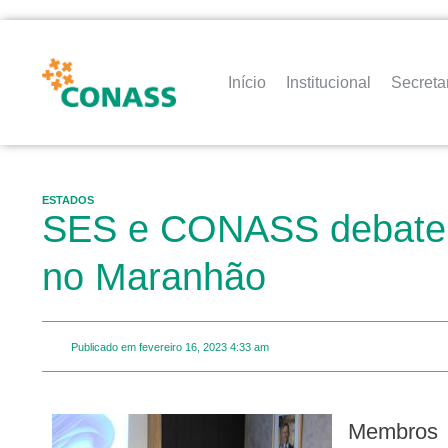
Início
Institucional
Secreta
ESTADOS
SES e CONASS debatem 
no Maranhão
Publicado em
fevereiro 16, 2023
4:33 am
Membros da equipe condutora da Secretaria de Estado da Saúde (SES) participaram, na