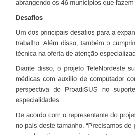
abrangendo os 46 municípios que fazem 
Desafios
Um dos principais desafios para a expansão do PlanificaSUS está na adesão dos municípios na organização dos processos de
trabalho. Além disso, também o cumprim
técnica na oferta de atenção especializa
Diante disso, o projeto TeleNordeste surge como uma alternativa de dar acesso à população a consultas de especialidades
médicas com auxílio de computador com
perspectiva do ProadiSUS no suporte 
especialidades.
De acordo com o representante do projeto, Rafael Saad Fernandes, não existe nenhuma iniciativa de teleconsulta acontecendo
no país deste tamanho. “Precisamos de p