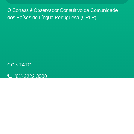
O Conass é Observador Consultivo da Comunidade
dos Países de Língua Portuguesa (CPLP)
CONTATO
(61) 3222-3000
Institucional:
conass@conass.org.br
Setor Comercial Sul, Quadra 9, Torre C, Sala 1105,
Edifício Parque Cidade Corporate Brasília/DF CEP:
70308-200
Razão Social: Conselho Nacional de Secretários de