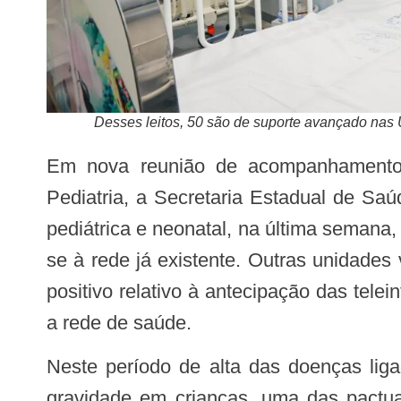
Desses leitos, 50 são de suporte avançado nas
Em nova reunião de acompanhamento semanal do Plano de Contingência da Sazonalidade dos Vírus Respiratórios na
Pediatria, a Secretaria Estadual de Sa
pediátrica e neonatal, na última semana,
se à rede já existente. Outras unidades
positivo relativo à antecipação das tele
a rede de saúde.
Neste período de alta das doenças ligadas às síndromes gripais – entre março a agosto -, que se desenvolvem com maior
gravidade em crianças, uma das pactu