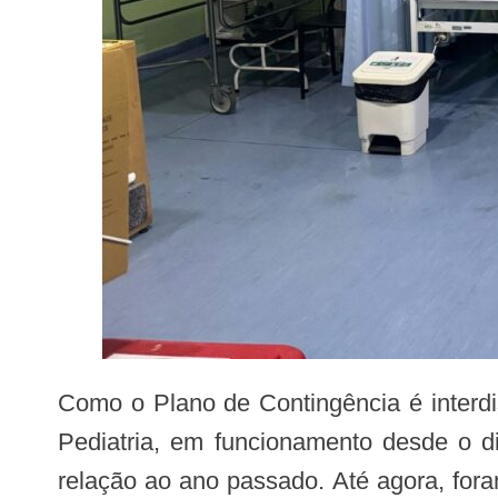
Como o Plano de Contingência é interdisciplinar, a SES-PE trouxe nesta quarta os primeiros números da Teleinterconsulta de
Pediatria, em funcionamento desde o 
relação ao ano passado. Até agora, for