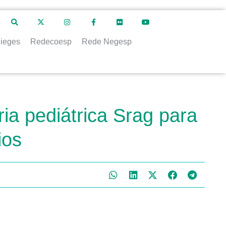
ieges
Redecoesp
Rede Negesp
ia pediátrica Srag para
ios