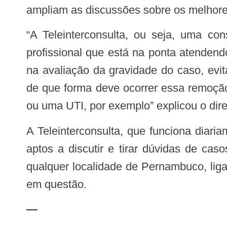
ampliam as discussões sobre os melhore
“A Teleinterconsulta, ou seja, uma consulta feita entre profissionais de saúde (ex. Médico com Médico), possibilita que o
profissional que está na ponta atendend
na avaliação da gravidade do caso, evi
de que forma deve ocorrer essa remoção
ou uma UTI, por exemplo” explicou o dir
A Teleinterconsulta, que funciona diariamente, das 9h às 21h, oferta médicos pediatras da rede estadual de saúde, que estão
aptos a discutir e tirar dúvidas de ca
qualquer localidade de Pernambuco, liga
em questão.
—