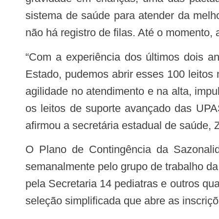
sistema de saúde para atender da melho
não há registro de filas. Até o momento
“Com a experiência dos últimos dois anos, e com uma rede muito mais organizada, preparada e reforçada pelo Governo do
Estado, pudemos abrir esses 100 leitos 
agilidade no atendimento e na alta, impu
os leitos de suporte avançado das UPAS
afirmou a secretária estadual de saúde, Z
O Plano de Contingência da Sazonalidade dos Vírus Respiratórios na Pediatria se estende em outras frentes, discutidas
semanalmente pelo grupo de trabalho da
pela Secretaria 14 pediatras e outros q
seleção simplificada que abre as inscriçõe