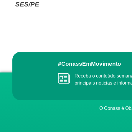
SES/PE
#ConassEmMovimento
Receba o conteúdo semanal do Conass com as
principais notícias e info
O Conass é O