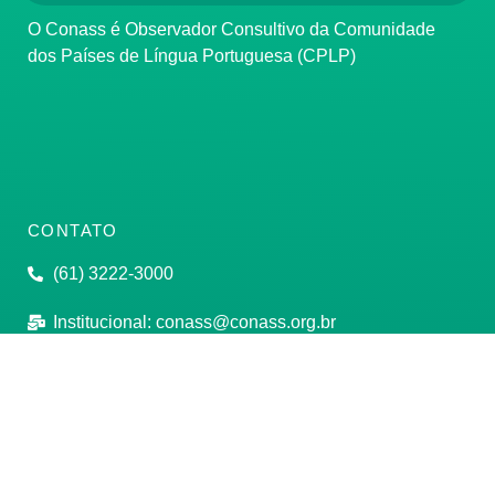
O Conass é Observador Consultivo da Comunidade
dos Países de Língua Portuguesa (CPLP)
CONTATO
(61) 3222-3000
Institucional:
conass@conass.org.br
Setor Comercial Sul, Quadra 9, Torre C, Sala 1105,
Edifício Parque Cidade Corporate Brasília/DF CEP:
70308-200
Razão Social: Conselho Nacional de Secretários de