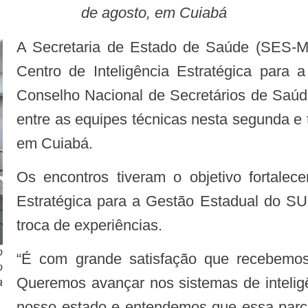
de agosto, em Cuiabá
A Secretaria de Estado de Saúde (SES-MT) recebeu a visita de equipes técnicas
Centro de Inteligência Estratégica para
Conselho Nacional de Secretários de Saúde 
entre as equipes técnicas nesta segunda e 
em Cuiabá.
Os encontros tiveram o objetivo fortalecer e aprimorar o Serviço de Inteligência
Estratégica para a Gestão Estadual do S
troca de experiências.
o
“É com grande satisfação que recebemos a visita do Conass em Mato Grosso.
o
Queremos avançar nos sistemas de intelig
a
nosso estado e entendemos que essa parce