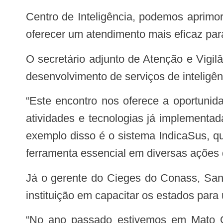
Centro de Inteligência, podemos aprimora
oferecer um atendimento mais eficaz para
O secretário adjunto de Atenção e Vigilância à Saúde da SES, Juliano Melo, destacou a importância do Conass no suporte ao
desenvolvimento de serviços de inteligên
“Este encontro nos oferece a oportunidade de compartilhar nossas experiências bem-sucedidas, além de nos inteirarmos das
atividades e tecnologias já implementa
exemplo disso é o sistema IndicaSus, qu
ferramenta essencial em diversas ações 
Já o gerente do Cieges do Conass, Sandro Terabe, enfatizou os avanços já percebidos em Mato Grosso e o compromisso da
instituição em capacitar os estados para
“No ano passado estivemos em Mato Grosso e, desde então, observamos um avanço significativo na área de inteligência