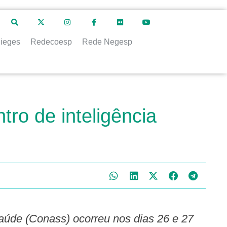
ieges
Redecoesp
Rede Negesp
ro de inteligência