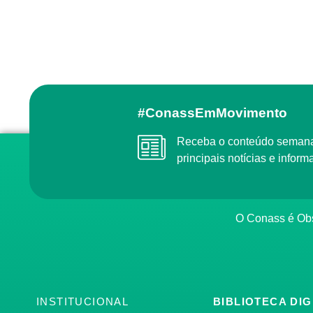
#ConassEmMovimento
Receba o conteúdo semanal do Conass com as
principais notícias e info
O Conass é O
INSTITUCIONAL
BIBLIOTECA DIG