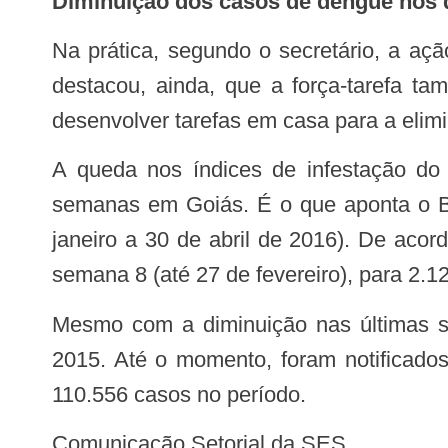
Diminuição dos casos de dengue nos
Na prática, segundo o secretário, a ação Goiás contra o Aedes reduziu em 90% o número de domicílios com criadouros. Ele
destacou, ainda, que a força-tarefa t
desenvolver tarefas em casa para a elim
A queda nos índices de infestação do Aedes reflete diretamente na redução do número de casos de dengue nas últimas
semanas em Goiás. É o que aponta o B
janeiro a 30 de abril de 2016). De aco
semana 8 (até 27 de fevereiro), para 2.
Mesmo com a diminuição nas últimas semanas, houve um acréscimo de casos durante todo o ano quando comparado com
2015. Até o momento, foram notificado
110.556 casos no período.
Comunicação Setorial da SES