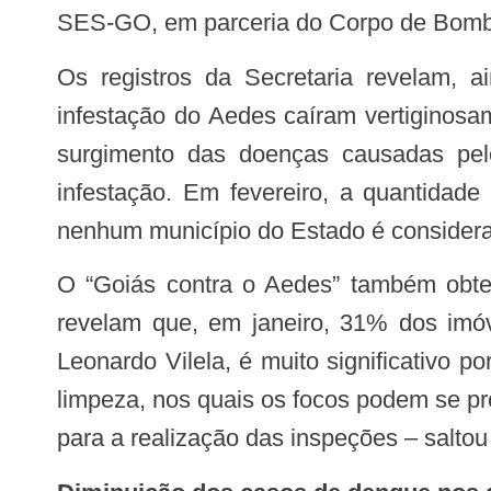
SES-GO, em parceria do Corpo de Bombei
Os registros da Secretaria revelam, ainda, que o número de municípios que apresentavam índices superiores a 4% de
infestação do Aedes caíram vertiginosam
surgimento das doenças causadas pel
infestação. Em fevereiro, a quantidade
nenhum município do Estado é considera
O “Goiás contra o Aedes” também obteve êxitos na redução do porcentual dos imóveis fechados. Os registros da SES-GO
revelam que, em janeiro, 31% dos imóv
Leonardo Vilela, é muito significativo
limpeza, nos quais os focos podem se pr
para a realização das inspeções – saltou 