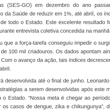
ás (SES-GO) em dezembro do ano passado
io da Saúde de reduzir em 1%, até abril, os í
 de todo o Estado. Este excelente resultado f
durante entrevista coletiva concedida na manhã 
 de 100 mil criadouros. Os dados apontam aind
%. Com o avanço da ação, tais índices decresc
bril.
tratégias a serem desenvolvidas após este 
o o Estado. “Nossa meta é chegar ao perío
ir os casos de dengue, zika e chikungunya”, 