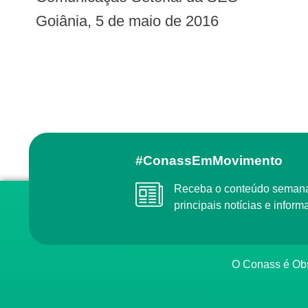
Goiânia, 5 de maio de 2016
#ConassEmMovimento
Receba o conteúdo semanal do Conass com as
principais notícias e info
O Conass é O