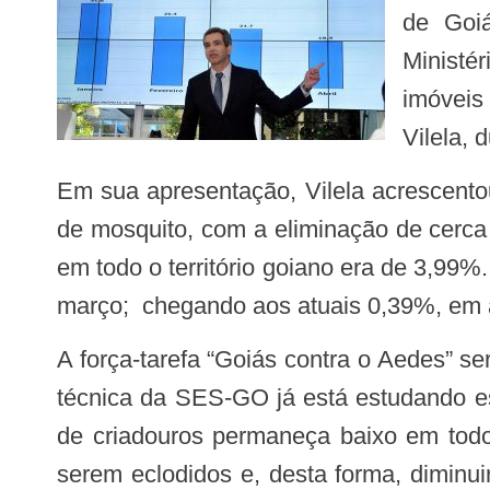
de Goi
Ministér
imóveis
Vilela, 
Em sua apresentação, Vilela acrescentou que a força-tarefa conseguiu impedir o surgimento de aproximadamente 100 milhões
de mosquito, com a eliminação de cerca
em todo o território goiano era de 3,99
março; chegando aos atuais 0,39%, em a
A força-tarefa “Goiás contra o Aedes” será desenvolvida até o final de junho. Leonardo Vilela adiantou, entretanto, que a equipe
técnica da SES-GO já está estudando es
de criadouros permaneça baixo em tod
serem eclodidos e, desta forma, diminu