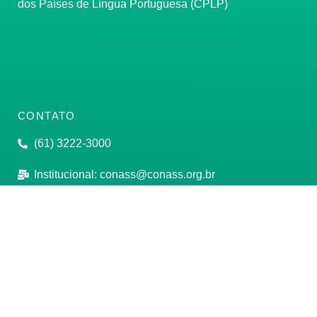
dos Países de Língua Portuguesa (CPLP)
CONTATO
(61) 3222-3000
Institucional:
conass@conass.org.br
Setor Comercial Sul, Quadra 9, Torre C, Sala 1105,
Edifício Parque Cidade Corporate Brasília/DF CEP:
70308-200
Razão Social: Conselho Nacional de Secretários de
Saúde