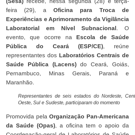
(Sesa)
recebe, nessa segunda (28) e terça-
feira (29), a
Oficina para Troca de
Experiências e Aprimoramento da Vigilância
Laboratorial em Nível Subnacional
. O
evento, que ocorre na
Escola de Saúde
Pública do Ceará (ESP/CE)
, reúne
representantes dos
Laboratórios Centrais de
Saúde Pública (Lacens)
do Ceará, Goiás,
Pernambuco, Minas Gerais, Paraná e
Maranhão.
Representantes de seis estados do Nordeste, Cent
Oeste, Sul e Sudeste, participaram do momento
Promovida pela
Organização Pan-Americana
da Saúde (Opas)
, a oficina tem o apoio da
Coordenação-geral de Laboratórios de Saúde