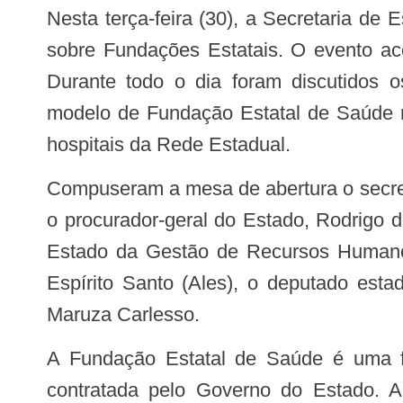
Nesta terça-feira (30), a Secretaria de Estado da Saúde (Sesa) realizou o Seminário
sobre Fundações Estatais. O evento aco
Durante todo o dia foram discutidos o
modelo de Fundação Estatal de Saúde n
hospitais da Rede Estadual.
Compuseram a mesa de abertura o secretário de Estado da Saúde, Nésio Fernandes;
o procurador-geral do Estado, Rodrigo 
Estado da Gestão de Recursos Humanos
Espírito Santo (Ales), o deputado esta
Maruza Carlesso.
A Fundação Estatal de Saúde é uma fundação sem fins lucrativos, que funcionará como prestadora de serviços públicos
contratada pelo Governo do Estado. A