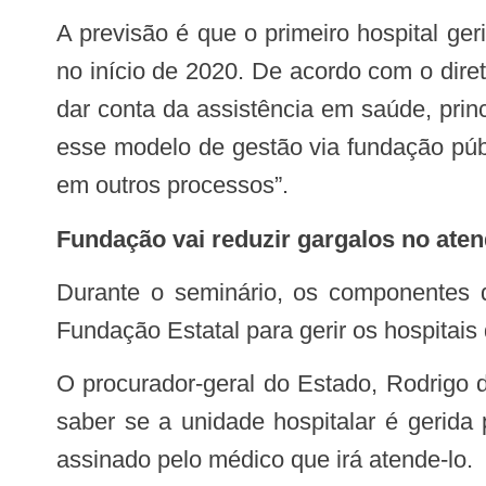
A previsão é que o primeiro hospital gerido pela fundação seja o Hospital Estadual Antônio Bezerra de Faria, em Vila Velha, já
no início de 2020. De acordo com o dire
dar conta da assistência em saúde, prin
esse modelo de gestão via fundação púb
em outros processos”.
Fundação vai reduzir gargalos no ate
Durante o seminário, os componentes da mesa defenderam os investimentos do Governo do Estado na implementação da
Fundação Estatal para gerir os hospitais
O procurador-geral do Estado, Rodrigo de Paula, lembrou que o principal interesse do cidadão atendido na rede pública não é
saber se a unidade hospitalar é gerida
assinado pelo médico que irá atende-lo.