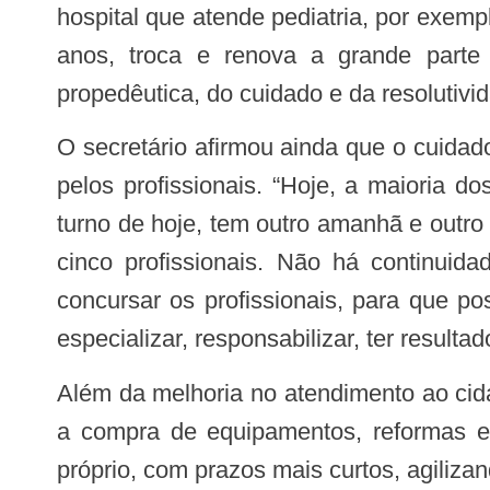
hospital que atende pediatria, por exemp
anos, troca e renova a grande parte
propedêutica, do cuidado e da resolutivid
O secretário afirmou ainda que o cuidado com o paciente também será melhorado, a partir de um acompanhamento continuado
pelos profissionais. “Hoje, a maioria d
turno de hoje, tem outro amanhã e outro
cinco profissionais. Não há continui
concursar os profissionais, para que p
especializar, responsabilizar, ter resulta
Além da melhoria no atendimento ao cidadão, a Fundação Estatal também ficará responsável pelos processos de licitação para
a compra de equipamentos, reformas en
próprio, com prazos mais curtos, agiliza