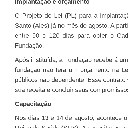
Implantação e orçamento
O Projeto de Lei (PL) para a implantação da Fundação Estatal será encaminhado para a Assembleia Legislativa do Espírito
Santo (Ales) já no mês de agosto. A par
entre 90 e 120 dias para obter o Cada
Fundação.
Após instituída, a Fundação receberá uma transferência de patrimônio inicial para poder capitalizar e caracterizar sua criação. “A
fundação não terá um orçamento na Lei
públicos não dependente. Esse contrato
sua receita e concluir seus compromissos
Capacitação
Nos dias 13 e 14 de agosto, acontece o segundo módulo do Curso de Aperfeiçoamento sobre Fundações Estatais no Sistema
Único de Saúde (SUS). A capacitação tem