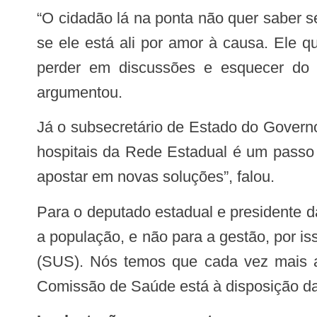
“O cidadão lá na ponta não quer saber se o médico é efetivo, se é designação temporária, se ele é celetista, se ele é voluntário,
se ele está ali por amor à causa. Ele 
perder em discussões e esquecer do r
argumentou.
Já o subsecretário de Estado do Governo, Ricardo Peçanha, ressaltou que a implantação de uma fundação estatal para gerir os
hospitais da Rede Estadual é um passo 
apostar em novas soluções”, falou.
Para o deputado estadual e presidente da Comissão de Saúde da Ales, Doutor Hércules, a fundação é um projeto pensado para
a população, e não para a gestão, por i
(SUS). Nós temos que cada vez mais a
Comissão de Saúde está à disposição d