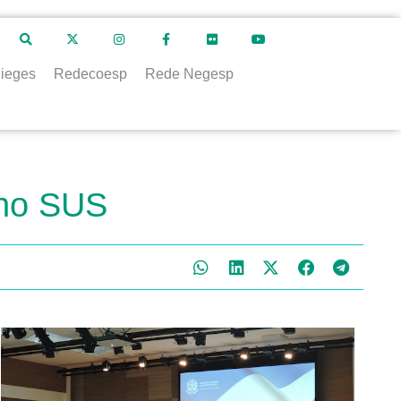
ieges
Redecoesp
Rede Negesp
 no SUS