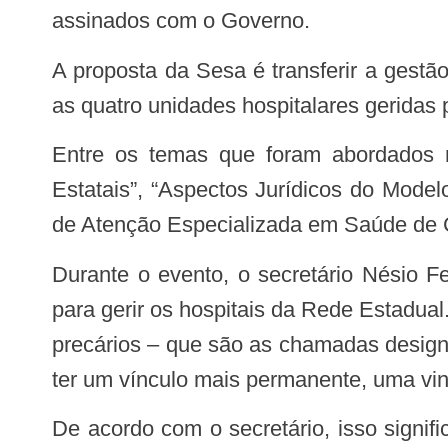
assinados com o Governo.
A proposta da Sesa é transferir a gestão de 13 hospitais, hoje administrados diretamente pela Secretaria, para a Fundação. Já
as quatro unidades hospitalares geridas
Entre os temas que foram abordados no seminário estão “Princípios da Gestão Pública Contemporânea e as Fundações
Estatais”, “Aspectos Jurídicos do Mode
de Atenção Especializada em Saúde de C
Durante o evento, o secretário Nésio Fernandes, destacou os principais benefícios da implantação de uma Fundação Estatal
para gerir os hospitais da Rede Estadual
precários – que são as chamadas design
ter um vínculo mais permanente, uma vin
De acordo com o secretário, isso significa que um técnico de enfermagem, um enfermeiro, ou um médico que trabalha em um