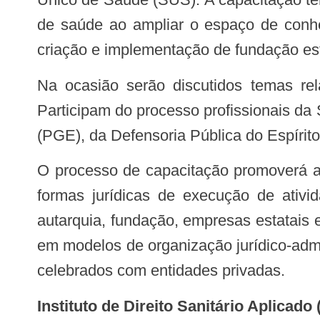
de saúde ao ampliar o espaço de conhec
criação e implementação de fundação est
Na ocasião serão discutidos temas relacionados à legislação, desburocratização e todas as especificidades da fundação.
Participam do processo profissionais da
(PGE), da Defensoria Pública do Espírito
O processo de capacitação promoverá aos participantes melhor compreensão e disseminação dos conceitos básicos sobre as
formas jurídicas de execução de ativid
autarquia, fundação, empresas estatais
em modelos de organização jurídico-admi
celebrados com entidades privadas.
Instituto de Direito Sanitário Aplicado 