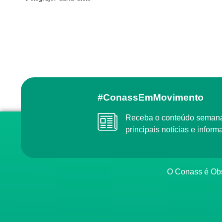
#ConassEmMovimento
Receba o conteúdo semanal do Conass com as
principais notícias e info
O Conass é O