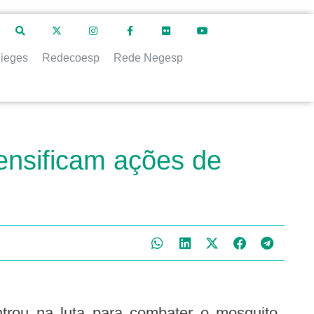
ieges
Redecoesp
Rede Negesp
ensificam ações de