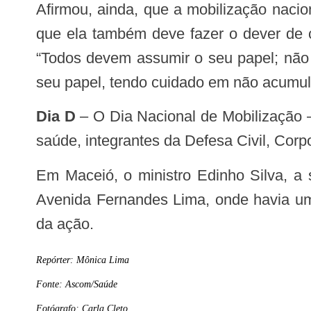
Afirmou, ainda, que a mobilização nacional é importante para reforçar o combate ao vetor e para conscientizar a população de
que ela também deve fazer o dever de c
“Todos devem assumir o seu papel; não 
seu papel, tendo cuidado em não acumula
Dia D
– O Dia Nacional de Mobilização 
saúde, integrantes da Defesa Civil, Cor
Em Maceió, o ministro Edinho Silva, a secretária de Saúde e o governador em exercício estiveram em um terreno baldio na
Avenida Fernandes Lima, onde havia uma
da ação.
Repórter:
Mônica Lima
Fonte:
Ascom/Saúde
Fotógrafo:
Carla Cleto