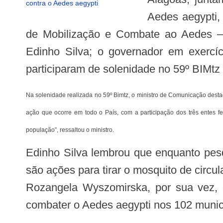
Aedes aegypti,
de Mobilização e Combate ao Aedes – 
Edinho Silva; o governador em exercí
participaram de solenidade no 59º BIMtz
Na solenidade realizada no 59º Bimtz, o ministro de Comunicação destacou a ação que está ocorrendo em todo o Brasil, lembrando que o combate ao mosquito deve contar com a mobilização de toda a sociedade. “Essa é uma
ação que ocorre em todo o País, com a participação dos três entes f
população”, ressaltou o ministro.
Edinho Silva lembrou que enquanto pesquisadores tentam encontrar uma vacina para combater a doença o que se deve fazer
são ações para tirar o mosquito de circu
Rozangela Wyszomirska, por sua vez, 
combater o Aedes aegypti nos 102 municí