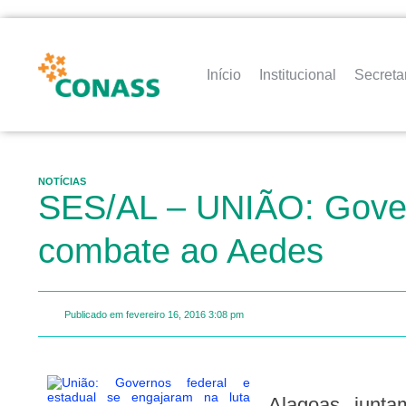
Início
Institucional
Secreta
NOTÍCIAS
SES/AL – UNIÃO: Govern
combate ao Aedes
Publicado em
fevereiro 16, 2016
3:08 pm
Alagoas, juntamente com os demais estados brasileiros, entrou na luta para combater o mosquito