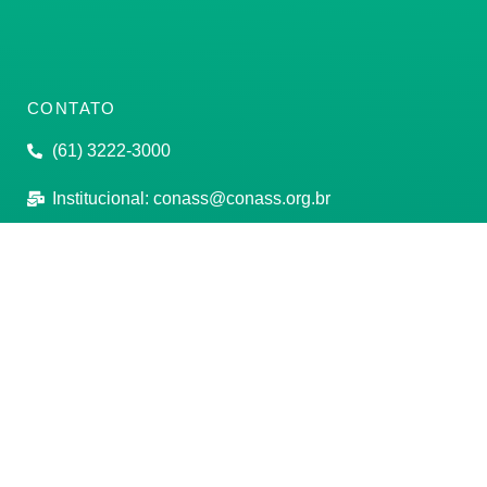
CONTATO
(61) 3222-3000
Institucional:
conass@conass.org.br
Setor Comercial Sul, Quadra 9, Torre C, Sala 1105,
Edifício Parque Cidade Corporate Brasília/DF CEP:
70308-200
Razão Social: Conselho Nacional de Secretários de
Saúde
CNPJ: 00.718.205/0001-07