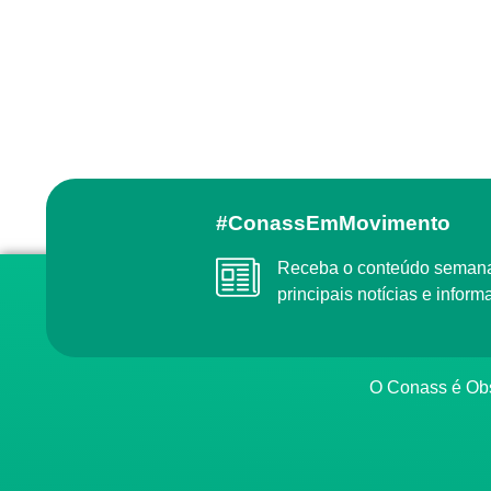
#ConassEmMovimento
Receba o conteúdo semanal do Conass com as
principais notícias e info
O Conass é O