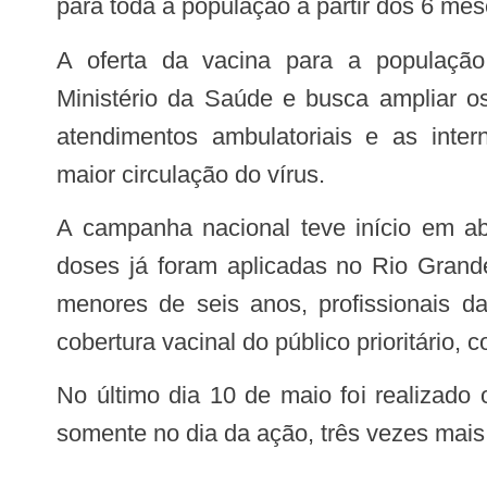
para toda a população a partir dos 6 mes
A oferta da vacina para a população em geral é uma recomendação do
Ministério da Saúde e busca ampliar os
atendimentos ambulatoriais e as inter
maior circulação do vírus.
A campanha nacional teve início em abril e desde então mais de 460 mil de
doses já foram aplicadas no Rio Grande
menores de seis anos, profissionais 
cobertura vacinal do público prioritário
No último dia 10 de maio foi realizado o Dia D de vacinação em todo o RN. O estado aplicou 37,6 mil doses do imunizante
somente no dia da ação, três vezes mai