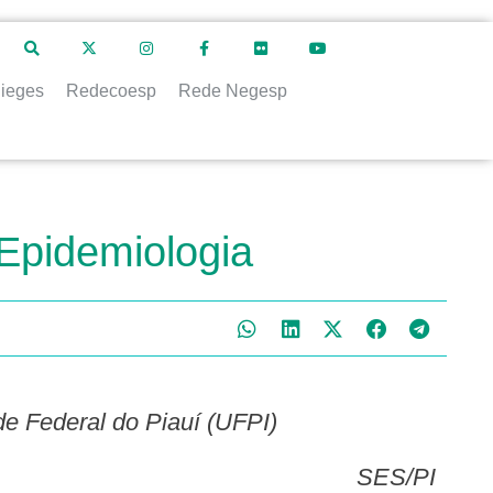
ieges
Redecoesp
Rede Negesp
Epidemiologia
de Federal do Piauí (UFPI)
SES/PI