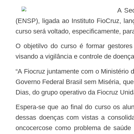
A Secretaria de Estado da Saúde (Sesapi), através da Escola Nacional de Saúde Pública
(ENSP), ligada ao Instituto FioCruz, l
curso será voltado, especificamente, para
O objetilvo do curso é formar gestores e profissionais de saúde em atividades de pesquisa e desenvolvimento tecnológico
visando a vigilância e controle de doença
“A Fiocruz juntamente com o Ministério da Saúde traz ao Piauí este mestrado como forma de reforçar as ações do programa do
Governo Federal Brasil sem Miséria, que 
Dias, do grupo operativo da Fiocruz Unid
Espera-se que ao final do curso os alunos tenham desenvolvido habilidades para atuarem nas ações de vigilância e controle
dessas doenças com vistas a consolidar
oncocercose como problema de saúde pú