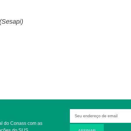
 (Sesapi)
rmações do SUS
ASSINAR