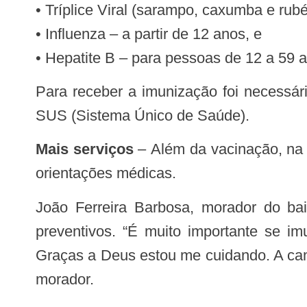
• Tríplice Viral (sarampo, caxumba e rubé
• Influenza – a partir de 12 anos, e
• Hepatite B – para pessoas de 12 a 59 
Para receber a imunização foi necessário apresentar carteira de vacinação, RG, CPF, comprovante de residência e cartão do
SUS (Sistema Único de Saúde).
Mais serviços
– Além da vacinação, na 
orientações médicas.
João Ferreira Barbosa, morador do bairro, aproveitou a campanha para atualizar a carteira de vacinação e fazer exames
preventivos. “É muito importante se im
Graças a Deus estou me cuidando. A cam
morador.