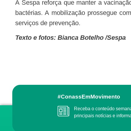
A Sespa reforça que manter a vacinação em dia é essencial para evitar complicações graves e reduzir a circulação de vírus e
bactérias. A mobilização prossegue com
serviços de prevenção.
Texto e fotos: Bianca Botelho /Sespa
#ConassEmMovimento
Receba o conteúdo semanal do Conass com as
principais notícias e info