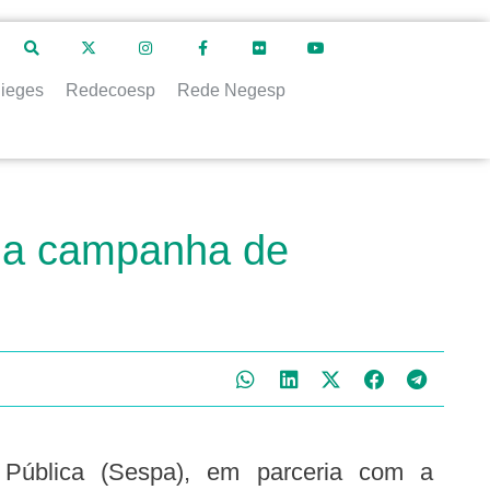
ieges
Redecoesp
Rede Negesp
 da campanha de