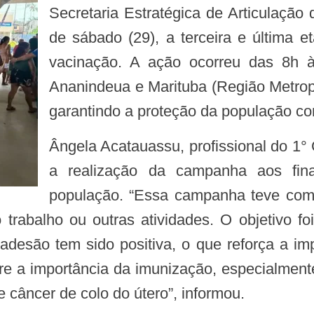
Secretaria Estratégica de Articulação
de sábado (29), a terceira e última
vacinação. A ação ocorreu das 8h 
Ananindeua e Marituba (Região Metropo
garantindo a proteção da população co
Ângela Acatauassu, profissional do 1° Centro Regional de Saúde, destacou que
a realização da campanha aos fi
população. “Essa campanha teve com
rabalho ou outras atividades. O objetivo foi
adesão tem sido positiva, o que reforça a im
bre a importância da imunização, especialment
 câncer de colo do útero”, informou.