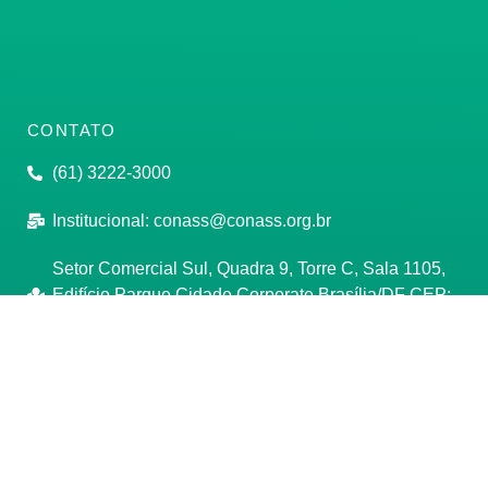
CONTATO
(61) 3222-3000
Institucional:
conass@conass.org.br
Setor Comercial Sul, Quadra 9, Torre C, Sala 1105,
Edifício Parque Cidade Corporate Brasília/DF CEP:
70308-200
Razão Social: Conselho Nacional de Secretários de
Saúde
CNPJ: 00.718.205/0001-07