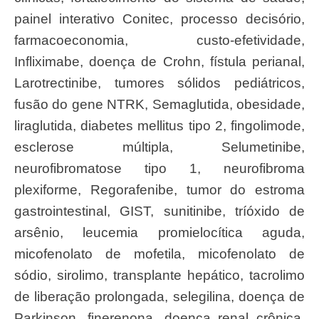
painel interativo Conitec, processo decisório,
farmacoeconomia, custo-efetividade,
Infliximabe, doença de Crohn, fístula perianal,
Larotrectinibe, tumores sólidos pediátricos,
fusão do gene NTRK, Semaglutida, obesidade,
liraglutida, diabetes mellitus tipo 2, fingolimode,
esclerose múltipla, Selumetinibe,
neurofibromatose tipo 1, neurofibroma
plexiforme, Regorafenibe, tumor do estroma
gastrointestinal, GIST, sunitinibe, tríóxido de
arsênio, leucemia promielocítica aguda,
micofenolato de mofetila, micofenolato de
sódio, sirolimo, transplante hepático, tacrolimo
de liberação prolongada, selegilina, doença de
Parkinson, finerenona, doença renal crônica,