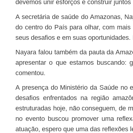
devemos unir esforços e construir juntos
A secretária de saúde do Amazonas, Nayara de Oliveira, destacou a riqueza da experiência. “A grande conquista foi poder sair
do centro do País para olhar, com mais
seus desafios e em suas oportunidades. 
Nayara falou também da pauta da Amazônia Legal, um dos temas do encontro. “Conseguimos, a partir de provocações iniciais,
apresentar o que estamos buscando: gar
comentou.
A presença do Ministério da Saúde no evento também foi citada pela secretária como ponto relevante para o debate sobre os
desafios enfrentados na região amazôn
estruturadas hoje, não conseguem, de ma
no evento buscou promover uma reflexã
atuação, espero que uma das reflexões l