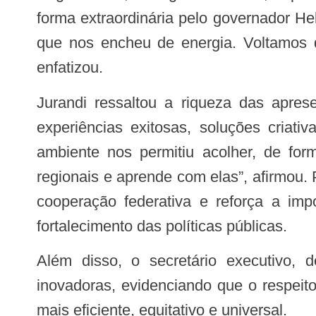
forma extraordinária pelo governador He
que nos encheu de energia. Voltamos d
enfatizou.
Jurandi ressaltou a riqueza das apresentações realizadas por diversos estados. Segundo ele, cada apresentação revelou
experiências exitosas, soluções cria
ambiente nos permitiu acolher, de fo
regionais e aprende com elas”, afirmou. 
cooperação federativa e reforça a im
fortalecimento das políticas públicas.
Além disso, o secretário executivo, destacou como diferentes territórios têm superado desafios locais com estratégias
inovadoras, evidenciando que o respeit
mais eficiente, equitativo e universal.