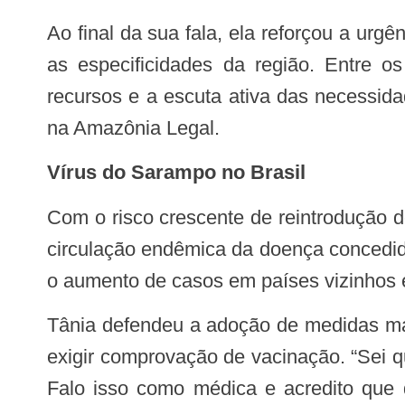
Ao final da sua fala, ela reforçou a urgência de revisão das políticas existentes e da criação de estratégias que levem em conta
as especificidades da região. Entre 
recursos e a escuta ativa das necessid
na Amazônia Legal.
Vírus do Sarampo no Brasil
Com o risco crescente de reintrodução do vírus do sarampo no Brasil, após conquistar, em 2016, o certificado de eliminação da
circulação endêmica da doença concedi
o aumento de casos em países vizinhos e
Tânia defendeu a adoção de medidas mais rígidas em relação à entrada de estrangeiros no Brasil. Segundo ela, é fundamental
exigir comprovação de vacinação. “Sei q
Falo isso como médica e acredito que 