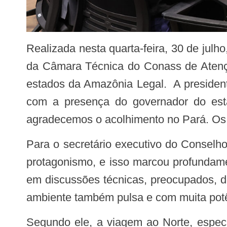
Realizada nesta quarta-feira, 30 de julho, em Brasília, a sétima Assembleia do Conass em 2025 foi marcada pelos depoimentos
da Câmara Técnica do Conass de Atençã
estados da Amazônia Legal. A presiden
com a presença do governador do esta
agradecemos o acolhimento no Pará. Os 
Para o secretário executivo do Conselho, Jurandi Frutuoso, foi a primeira vez em que o Norte se apresentou com tanta força e
protagonismo, e isso marcou profundame
em discussões técnicas, preocupados, d
ambiente também pulsa e com muita potê
Segundo ele, a viagem ao Norte, especialmente ao Pará, com a equipe do Conass, foi transformadora. “Fomos recebidos de