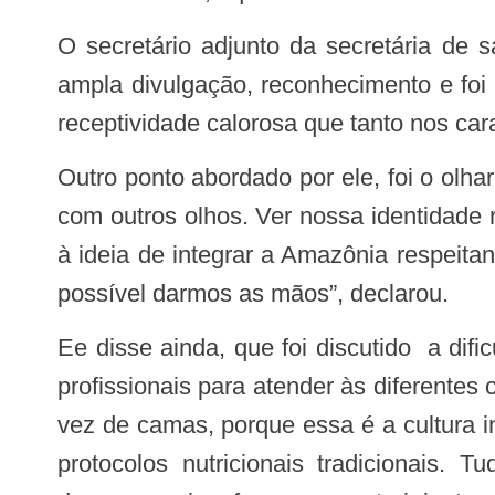
O secretário adjunto da secretária de saúde do Pará, Adney Pareira, comemorou a grandiosidade do evento. “Tivemos uma
ampla divulgação, reconhecimento e foi
receptividade calorosa que tanto nos ca
Outro ponto abordado por ele, foi o olhar que a câmara técnica proporcionou para os envolvidos. “Nos fez enxergar a Amazônia
com outros olhos. Ver nossa identidade
à ideia de integrar a Amazônia respeitan
possível darmos as mãos”, declarou.
Ee disse ainda, que foi discutido a dificuldade de integração da saúde indígena e a necessidade urgente de capacitar nossos
profissionais para atender às diferente
vez de camas, porque essa é a cultura 
protocolos nutricionais tradicionais.