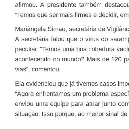
afirmou. A presidente também destacou
“Temos que ser mais firmes e decidir, em
Mariângela Simão, secretária de Vigilância em Saúde e Ambiente do Ministério da Saúde, foi convidada para debater o assunto.
A secretária falou que o vírus do sara
peculiar. “Temos uma boa cobertura vaci
acontecendo no mundo? Mais de 120 país
vias”, comentou.
Ela evidenciou que já tivemos casos importados em pelo menos cinco estados, com um ou dois casos confirmados em cada um.
“Agora enfrentamos um problema específ
enviou uma equipe para atuar junto com
situação. Isso porque, ao menor sinal de