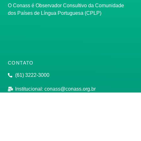
O Conass é Observador Consultivo da Comunidade
dos Países de Língua Portuguesa (CPLP)
CONTATO
(61) 3222-3000
Institucional:
conass@conass.org.br
Setor Comercial Sul, Quadra 9, Torre C, Sala 1105,
Edifício Parque Cidade Corporate Brasília/DF CEP:
70308-200
Razão Social: Conselho Nacional de Secretários de
Saúde