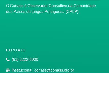
O Conass é Observador Consultivo da Comunidade
dos Países de Língua Portuguesa (CPLP)
CONTATO
(61) 3222-3000
Institucional:
conass@conass.org.br
Setor Comercial Sul, Quadra 9, Torre C, Sala 1105,
Edifício Parque Cidade Corporate Brasília/DF CEP:
70308-200
Razão Social: Conselho Nacional de Secretários de