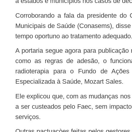
a estados e municípios nos casos de dec
Corroborando a fala da presidente do Conass, Mauro Junqueira, secretário executivo do Conselho Nacional de Secretarias
Municipais de Saúde (Conasems), disse
tempo oportuno ao tratamento adequado.
A portaria segue agora para publicação no Diário Oficial da União. A reunião também contemplou outros pontos de pactuação,
como as regras de adesão, o funciona
radioterapia para o Fundo de Ações 
Especializada à Saúde, Mozart Sales.
Ele explicou que, com as mudanças nos 
a ser custeados pelo Faec, sem impacto 
serviços.
Outras pactuaçòes feitas pelos gestores contemplaram a unifica dos recursos financeiros destinados ao custeio do componente