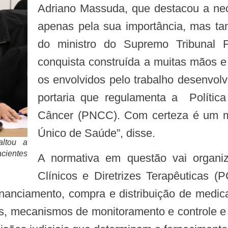
Adriano Massuda, que destacou a nec
apenas pela sua importância, mas t
do ministro do Supremo Tribunal 
conquista construída a muitas mãos e
os envolvidos pelo trabalho desenvol
portaria que regulamenta a Polític
Câncer (PNCC). Com certeza é um mo
Único de Saúde”, disse.
altou a
cientes
A normativa em questão vai organizar o acesso com base em Protocolos
Clínicos e Diretrizes Terapêuticas (
financiamento, compra e distribuição de medic
os, mecanismos de monitoramento e controle e 