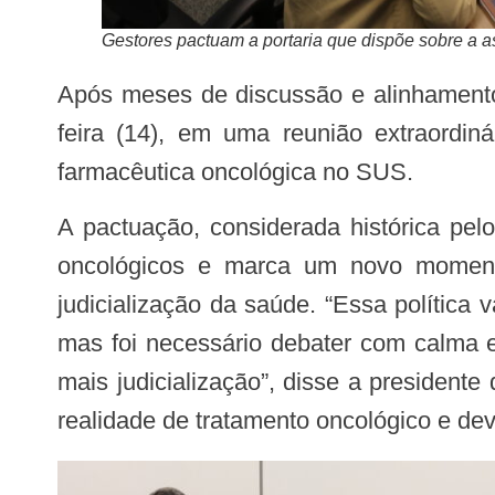
Gestores pactuam a portaria que dispõe sobre a 
Após meses de discussão e alinhamentos, os três entes gestores do Sistema Único de Saúde (SUS) pactuaram, nesta terça-
feira (14), em uma reunião extraordiná
farmacêutica oncológica no SUS.
A pactuação, considerada histórica pelos gestores, traz critérios para financiamento, compra e distribuição de medicamentos
oncológicos e marca um novo momento
judicialização da saúde. “Essa política
mas foi necessário debater com calma e
mais judicialização”, disse a president
realidade de tratamento oncológico e dev