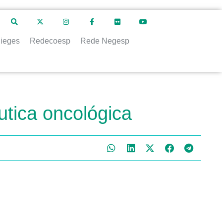
ieges
Redecoesp
Rede Negesp
tica oncológica