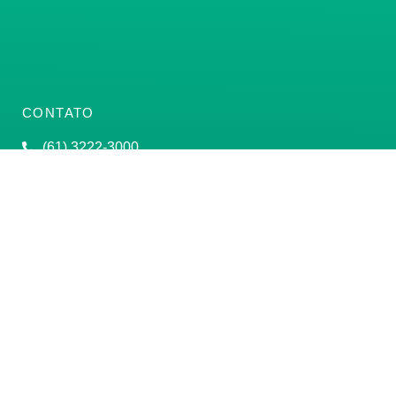
CONTATO
(61) 3222-3000
Institucional:
conass@conass.org.br
Setor Comercial Sul, Quadra 9, Torre C, Sala 1105,
Edifício Parque Cidade Corporate Brasília/DF CEP:
70308-200
Razão Social: Conselho Nacional de Secretários de
Saúde
CNPJ: 00.718.205/0001-07