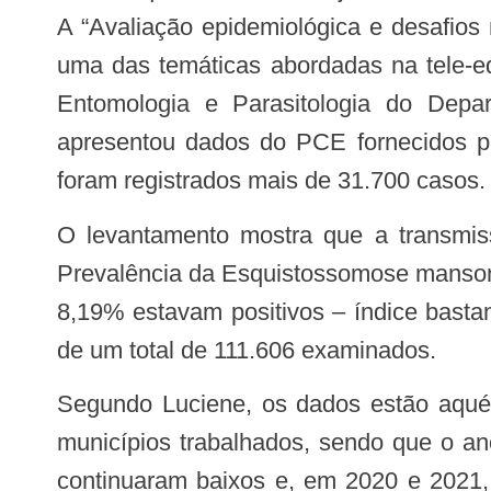
A “Avaliação epidemiológica e desafios
uma das temáticas abordadas na tele-ed
Entomologia e Parasitologia do Depa
apresentou dados do PCE fornecidos p
foram registrados mais de 31.700 casos.
O levantamento mostra que a transmissão é endêmica em 51 dos 75 municípios. De acordo com o Inquérito Nacional de
Prevalência da Esquistossomose manson
8,19% estavam positivos – índice bastan
de um total de 111.606 examinados.
Segundo Luciene, os dados estão aquém da realidade, mesmo antes da pandemia, fato demonstrado pelo baixo número de
municípios trabalhados, sendo que o an
continuaram baixos e, em 2020 e 2021,