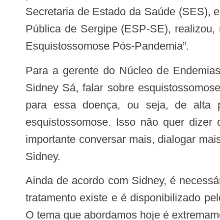
Secretaria de Estado da Saúde (SES), 
Pública de Sergipe (ESP-SE), realizou,
Esquistossomose Pós-Pandemia”.
Para a gerente do Núcleo de Endemias da Diretoria de Vigilância em Saúde da SES e especialista em Vigilância de Surto,
Sidney Sá, falar sobre esquistossomose
para essa doença, ou seja, de alta p
esquistossomose. Isso não quer dizer
importante conversar mais, dialogar mai
Sidney.
Ainda de acordo com Sidney, é necessário falar sobre os cuidados que a população deve ter para evitar a equistossomose. “O
tratamento existe e é disponibilizado pe
O tema que abordamos hoje é extremamen