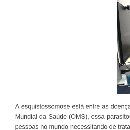
A esquistossomose está entre as doenças parasitárias de maior prevalência mundial. De acordo com relatórios da Organização
Mundial da Saúde (OMS), essa parasitos
pessoas no mundo necessitando de tratam