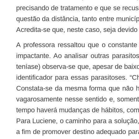
precisando de tratamento e que se recus
questão da distância, tanto entre municí
Acredita-se que, neste caso, seja devido 
A professora ressaltou que o constante deslocamento da força de trabalho para outras endemias é igualmente uma questão
impactante. Ao analisar outras parasit
teníase) observa-se que, apesar de baix
identificador para essas parasitoses. 
Constata-se da mesma forma que não há 
vagarosamente nesse sentido e, soment
tempo haverá mudanças de hábitos, como 
Para Luciene, o caminho para a solução
a fim de promover destino adequado para