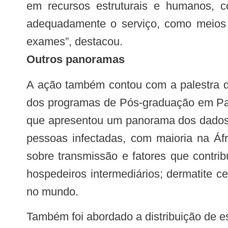
em recursos estruturais e humanos, c
adequadamente o serviço, como meios d
exames”, destacou.
Outros panoramas
A ação também contou com a palestra do doutor e mestre em Parasitologia/UFMG, pós-doutor, professor da UFC e orientador
dos programas de Pós-graduação em Pat
que apresentou um panorama dos dados g
pessoas infectadas, com maioria na Áf
sobre transmissão e fatores que contri
hospedeiros intermediários; dermatite c
no mundo.
Também foi abordado a distribuição de esquistossomose no Brasil, segundo a endemicidade e segundo a média de positividade;