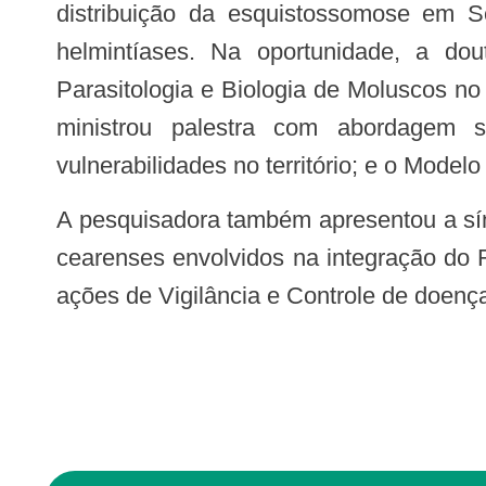
distribuição da esquistossomose em 
helmintíases. Na oportunidade, a do
Parasitologia e Biologia de Moluscos no
ministrou palestra com abordagem s
vulnerabilidades no território; e o Mod
A pesquisadora também apresentou a síntese de um projeto de pesquisa sobre o “Controle da Esquistossomose em municípios
cearenses envolvidos na integração do 
ações de Vigilância e Controle de doenç