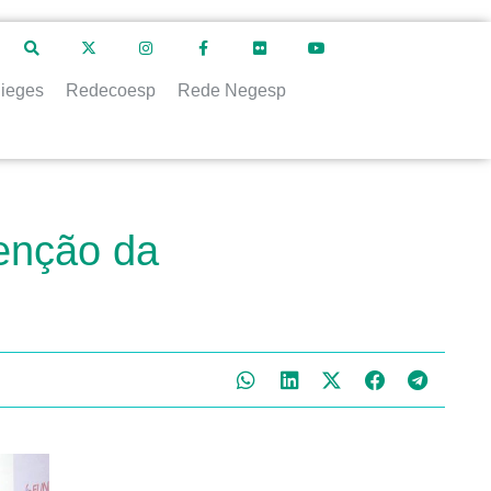
ieges
Redecoesp
Rede Negesp
venção da