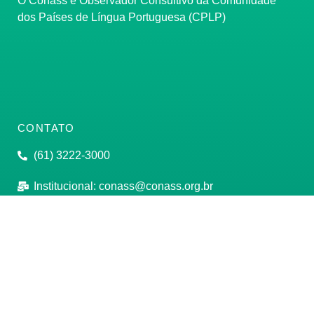
O Conass é Observador Consultivo da Comunidade
dos Países de Língua Portuguesa (CPLP)
CONTATO
(61) 3222-3000
Institucional:
conass@conass.org.br
Setor Comercial Sul, Quadra 9, Torre C, Sala 1105,
Edifício Parque Cidade Corporate Brasília/DF CEP:
70308-200
Razão Social: Conselho Nacional de Secretários de
Saúde