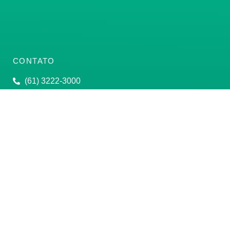
CONTATO
(61) 3222-3000
Institucional:
conass@conass.org.br
Setor Comercial Sul, Quadra 9, Torre C, Sala 1105,
Edifício Parque Cidade Corporate Brasília/DF CEP:
70308-200
Razão Social: Conselho Nacional de Secretários de
Saúde
CNPJ: 00.718.205/0001-07