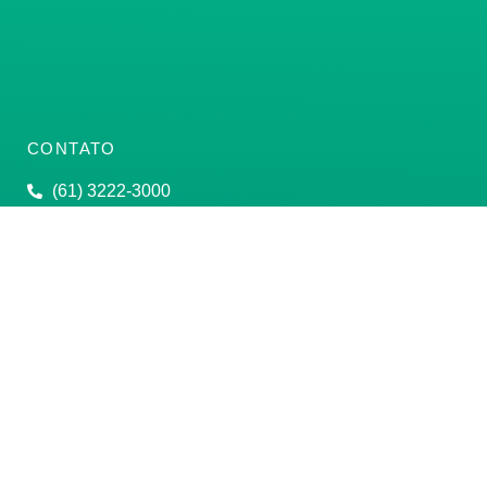
CONTATO
(61) 3222-3000
Institucional:
conass@conass.org.br
Setor Comercial Sul, Quadra 9, Torre C, Sala 1105,
Edifício Parque Cidade Corporate Brasília/DF CEP:
70308-200
Razão Social: Conselho Nacional de Secretários de
Saúde
CNPJ: 00.718.205/0001-07