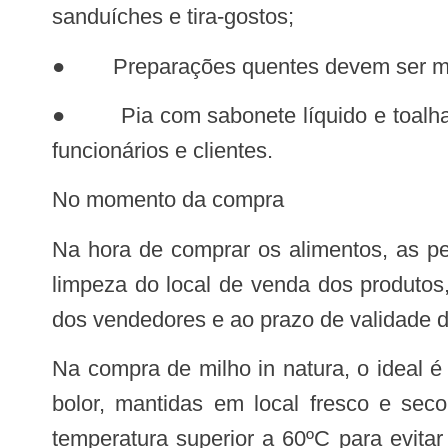
sanduíches e tira-gostos;
● Preparações quentes devem ser mant
● Pia com sabonete líquido e toalha de papel e/ou álcool em gel devem estar disponíveis para higienização das mãos dos
funcionários e clientes.
No momento da compra
Na hora de comprar os alimentos, as pessoas também devem ter cuidado. É preciso estar atentas às condições de higiene e
limpeza do local de venda dos produtos
dos vendedores e ao prazo de validade d
Na compra de milho in natura, o ideal é escolher espigas inteiras, com cascas íntegras, verdes, grãos firmes e sem pontos de
bolor, mantidas em local fresco e sec
temperatura superior a 60ºC para evit