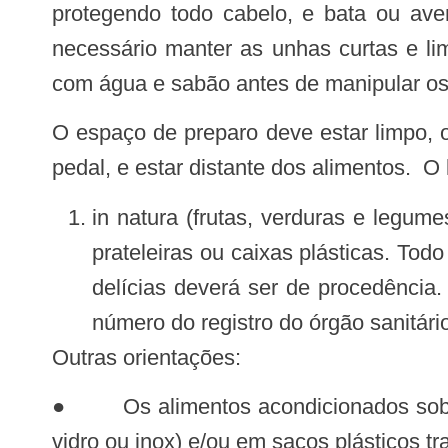
protegendo todo cabelo, e bata ou ave
necessário manter as unhas curtas e li
com água e sabão antes de manipular os 
O espaço de preparo deve estar limpo, organizado e sem presença de animais, insetos ou roedores. A lixeira deve ter tampa e
pedal, e estar distante dos alimentos. O
in natura (frutas, verduras e legum
prateleiras ou caixas plásticas. Todo
delícias deverá ser de procedência.
número do registro do órgão sanitári
Outras orientações:
● Os alimentos acondicionados sob refrigeração e nos freezers devem estar em recipientes atóxicos com tampa (plástico,
vidro ou inox) e/ou em sacos plásticos t