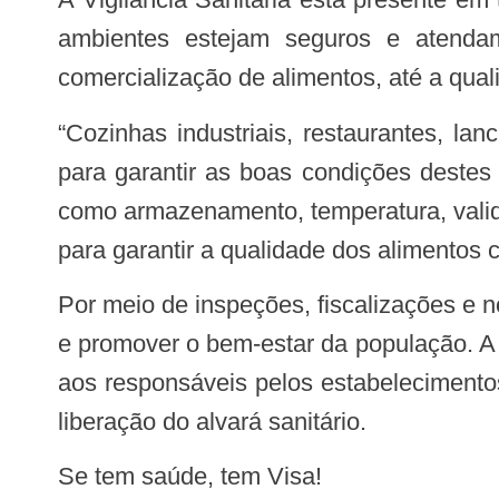
ambientes estejam seguros e atendam
comercialização de alimentos, até a qua
“Cozinhas industriais, restaurantes, lanchonetes, hotéis e refeitórios de empresas são inspecionados pela vigilância sanitária
para garantir as boas condições destes
como armazenamento, temperatura, validad
para garantir a qualidade dos alimentos 
Por meio de inspeções, fiscalizações e normas regulatórias, a vigilância sanitária busca prevenir doenças, reduzir riscos à saúde
e promover o bem-estar da população. A 
aos responsáveis pelos estabelecimen
liberação do alvará sanitário.
Se tem saúde, tem Visa!