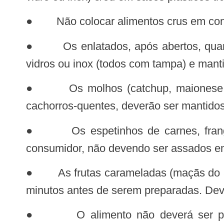
● Não colocar alimentos crus em cont
● Os enlatados, após abertos, quando não forem totalmente utilizados, devem ser transferidos para recipientes plásticos,
vidros ou inox (todos com tampa) e manti
● Os molhos (catchup, maionese e outros), bem como milho verde, ervilhas, entre outros destinados à preparação de
cachorros-quentes, deverão ser mantidos
● Os espetinhos de carnes, frango e queijo deverão ser mantidos sob refrigeração e assados conforme o pedido do
consumidor, não devendo ser assados em
● As frutas carameladas (maçãs do amor, uvas etc.) deverão ser previamente lavadas e imersas em solução clorada por 30
minutos antes de serem preparadas. Dev
● O alimento não deverá ser preparado na barraca, admitindo-se apenas a fritura, o cozimento e a montagem de