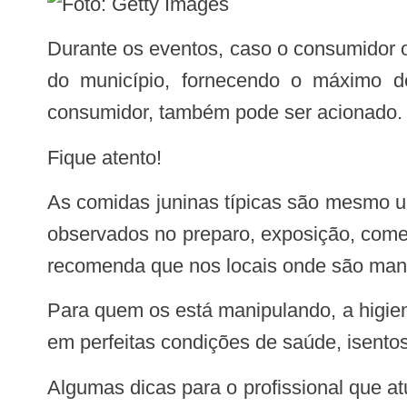
Durante os eventos, caso o consumidor observe algum tipo de irregularidade sanitária, deve acionar a Vigilância Sanitária (Visa)
do município, fornecendo o máximo de
consumidor, também pode ser acionado.
Fique atento!
As comidas juninas típicas são mesmo uma verdadeira tentação e um convite para o consumo. Mas alguns cuidados devem ser
observados no preparo, exposição, comer
recomenda que nos locais onde são manip
Para quem os está manipulando, a higiene pessoal também é um ingrediente que não pode faltar. Os trabalhadores devem estar
em perfeitas condições de saúde, isento
Algumas dicas para o profissional que atua com a produção do alimento são: usar uniformes compostos de gorro, touca ou rede,