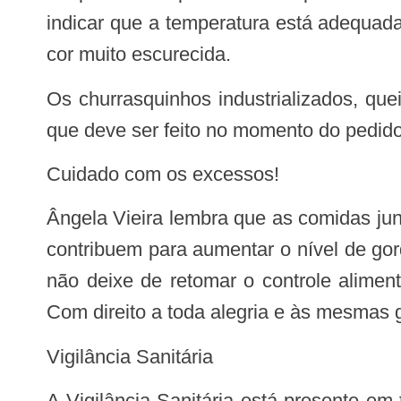
indicar que a temperatura está adequada
cor muito escurecida.
Os churrasquinhos industrializados, queijo coalho e cachorro-quente merecem atenção e cuidado em relação ao seu preparo,
que deve ser feito no momento do pedido
Cuidado com os excessos!
Ângela Vieira lembra que as comidas juninas normalmente são muito calóricas e, quando consumidas em grandes quantidades,
contribuem para aumentar o nível de go
não deixe de retomar o controle alimen
Com direito a toda alegria e às mesmas g
Vigilância Sanitária
A Vigilância Sanitária está presente em todos os municípios mineiros e é responsável por garantir que os produtos, serviços e