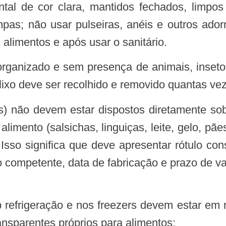
ntal de cor clara, mantidos fechados, limpo
mpas; não usar pulseiras, anéis e outros ador
alimentos e após usar o sanitário.
 lixo deve ser recolhido e removido quantas ve
es) não devem estar dispostos diretamente so
 alimento (salsichas, linguiças, leite, gelo, pã
 Isso significa que deve apresentar rótulo c
o competente, data de fabricação e prazo de va
ransparentes próprios para alimentos;