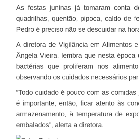
As festas juninas já tomaram conta dos meses de junho e julho em Minas Gerais com suas tradicionais barraquinhas,
quadrilhas, quentão, pipoca, caldo de 
Pedro é preciso não se descuidar na hor
A diretora de Vigilância em Alimentos e Vigilância Ambiental da Secretaria de Estado de Saúde de Minas Gerais (SES-MG),
Ângela Vieira, lembra que nesta época 
bactérias que proliferam nos alimen
observando os cuidados necessários para
“Todo cuidado é pouco com as comidas juninas, porque elas são preparadas com ingredientes, geralmente, muito perecíveis. E
é importante, então, ficar atento às c
armazenamento, à temperatura de expo
embalados”, alerta a diretora.