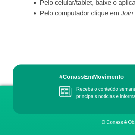
Pelo celular/tablet, baixe o aplica
Pelo computador clique em
Join 
#ConassEmMovimento
Receba o conteúdo semanal do Conass com as
principais notícias e info
O Conass é O