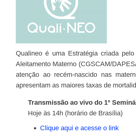
Qualineo é uma Estratégia criada pelo Ministério da Saúde(MS), por meio da Coordenação Geral de Saúde da Criança e
Aleitamento Materno (CGSCAM/DAPES/SAS)
atenção ao recém-nascido nas mater
apresentam as maiores taxas de mortalid
Transmissão ao vivo do 1º Seminá
Hoje às 14h (horário de Brasília)
Clique aqui e acesse o link