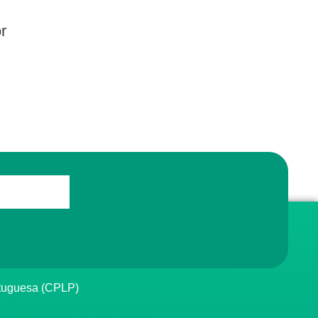
r
rtuguesa (CPLP)