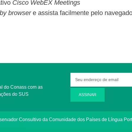
tivo
Cisco WebEX Meetings
by browser
e assista facilmente pelo navegado
rmações do SUS
ASSINAR
bservador Consultivo da Comunidade dos Países de Língua Po