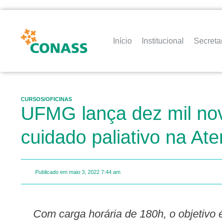
Início
Institucional
Secreta
CURSOS/OFICINAS
UFMG lança dez mil nov
cuidado paliativo na Ate
Publicado em
maio 3, 2022
7:44 am
Com carga horária de 180h, o objetivo é qualificar os profissionais para que possam definir, acompanhar e executar planos de