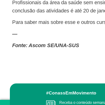
Profissionais da área da saúde sem ensino superior poderão participar do curso, porém não receberão certificação. O prazo para
conclusão das atividades é até 20 de jane
Para saber mais sobre esse e outros 
—
Fonte:
Ascom SE/UNA-SUS
#ConassEmMovimento
Receba o conteúdo semanal do Conass com as