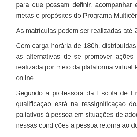
para que possam definir, acompanhar e
metas e propósitos do Programa Multicên
As matrículas podem ser realizadas at
Com carga horária de 180h, distribuídas em quatro módulos, o curso fornece os conhecimentos necessários para potencializar
as alternativas de se promover ações 
realizada por meio da plataforma virtual P
online.
Segundo a professora da Escola de Enfermagem da UFMG, Maria Auxiliadora Córdova Christófaro, o grande destaque da
qualificação está na ressignificação 
paliativos à pessoa em situações de ado
nessas condições a pessoa retorna ao dom