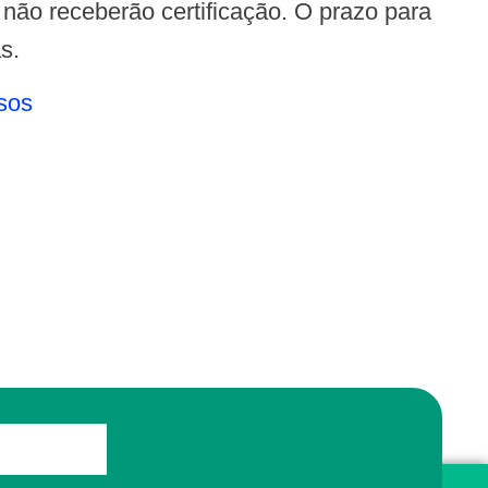
s.
rsos