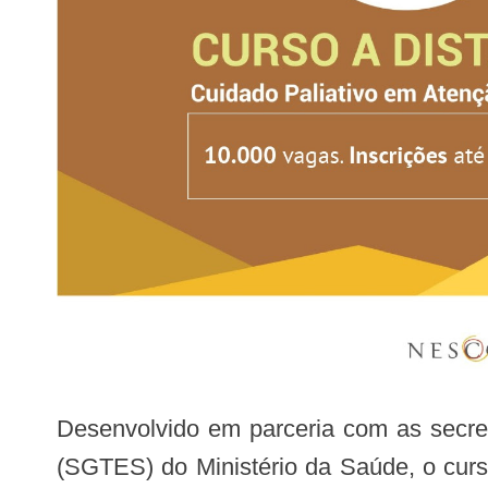
Desenvolvido em parceria com as secretarias de Atenção à Saúde (SAS) e de Gestão do Trabalho e da Educação na Saúde
(SGTES) do Ministério da Saúde, o curso 