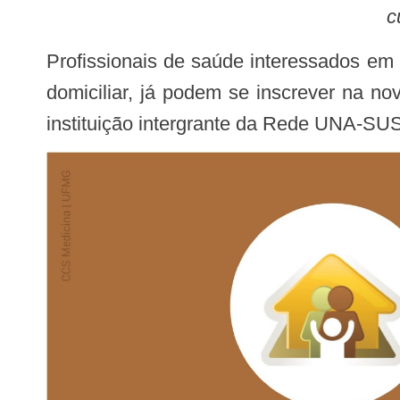
c
Profissionais de saúde interessados em aprofundar os conhecimentos referentes aos cuidados paliativos no âmbito da atenção
domiciliar, já podem se inscrever na n
instituição intergrante da Rede UNA-