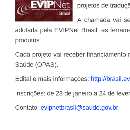
projetos de traduç
A chamada vai selecionar até dez propostas de relevância para o SUS e que utilizem a metodologia
adotada pela EVIPNet Brasil, as ferra
produtos.
Cada projeto vai receber financiamento no valor de 50 mil reais, mediante Carta-Acordo com a Organização Pan-Americana da
Saúde (OPAS).
Edital e mais informações:
http://brasil.
Inscrições: de 23 de janeiro a 24 de fev
Contato:
evipnetbrasil@saude.gov.br