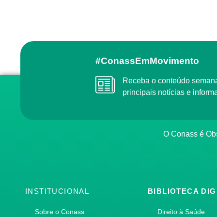
#ConassEmMovimento
Receba o conteúdo semanal do Conass com as
principais notícias e info
O Conass é O
INSTITUCIONAL
BIBLIOTECA DIG
Sobre o Conass
Direito à Saúde