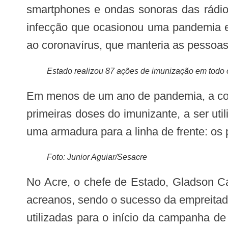
smartphones e ondas sonoras das rádio
infecção que ocasionou uma pandemia e 
ao coronavírus, que manteria as pessoas
Estado realizou 87 ações de imunização em todo o 
Em menos de um ano de pandemia, a comunidade científica deu respostas, e, ainda em novembro de 2020, o Brasil recebeu as
primeiras doses do imunizante, a ser uti
uma armadura para a linha de frente: os 
Foto: Junior Aguiar/Sesacre
No Acre, o chefe de Estado, Gladson Cameli, foi em busca de trazer o quanto antes as doses do imunizante para proteger os
acreanos, sendo o sucesso da empreitad
utilizadas para o início da campanha d