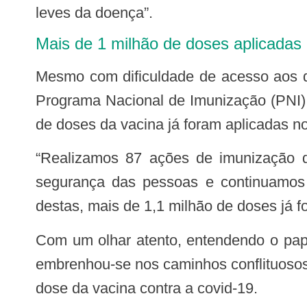
leves da doença”.
Mais de 1 milhão de doses aplicadas
Mesmo com dificuldade de acesso aos dados, após ataque hacker aos sistemas do Ministério da Saúde, um levantamento do
Programa Nacional de Imunização (PNI),
de doses da vacina já foram aplicadas no
“Realizamos 87 ações de imunização durante um ano, fomos às comunidades para imunizar a população, para garantir a
segurança das pessoas e continuamos 
destas, mais de 1,1 milhão de doses já 
Com um olhar atento, entendendo o papel social das instituições como promotoras de cidadania, a equipe técnica da Sesacre
embrenhou-se nos caminhos conflituoso
dose da vacina contra a covid-19.