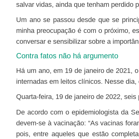
salvar vidas, ainda que tenham perdido p
Um ano se passou desde que se principiou mais uma batalha contra a covid-19, e o governador Gladson Cameli reforça: “A
minha preocupação é com o próximo, ess
conversar e sensibilizar sobre a import
Contra fatos não há argumento
Há um ano, em 19 de janeiro de 2021, o Acre registrava 58 internações em unidades de terapia intensiva (UTIs) e 165 pessoas
internadas em leitos clínicos. Nesse di
Quarta-feira, 19 de janeiro de 2022, sei
De acordo com o epidemiologista da Secretaria de Estado de Saúde do Acre (Sesacre), Marcos Malveira, os números baixos
devem-se à vacinação: “As vacinas foram
pois, entre aqueles que estão complet