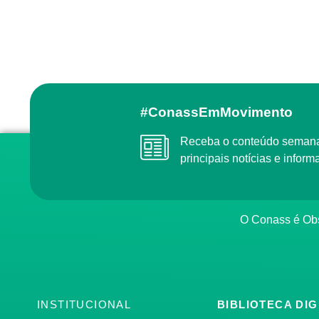
#ConassEmMovimento
Receba o conteúdo semanal do Conass com as
principais notícias e info
O Conass é O
INSTITUCIONAL
BIBLIOTECA DIG