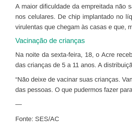
A maior dificuldade da empreitada não são as trilhas, o sol ou a chuva, mas as falsas informações que chegam a todo instante
nos celulares. De chip implantado no l
virulentas que chegam às casas e que, 
Vacinação de crianças
Na noite da sexta-feira, 18, o Acre recebeu os primeiros lotes da vacina pediátrica, contendo 7,2 mil doses, para a imunização
das crianças de 5 a 11 anos. A distribuiçã
“Não deixe de vacinar suas crianças. Vamos em busca de mais vacinas e vamos preparar toda a estrutura do Estado para cuidar
das pessoas. O que pudermos fazer para 
—
Fonte: SES/AC