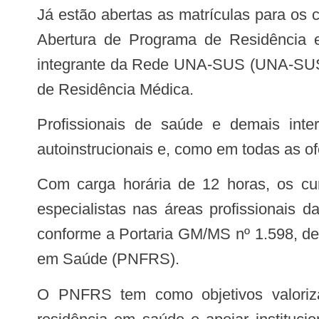
Já estão abertas as matrículas para os cursos Orientação para Abertura de Programa de Residência Médica e Orientação para
Abertura de Programa de Residência e
integrante da Rede UNA-SUS (UNA-SUS/UF
de Residência Médica.
Profissionais de saúde e demais interessados no tema podem se matricular até 27 de abril de 2022. Os cursos são
autoinstrucionais e, como em todas as of
Com carga horária de 12 horas, os cursos destacam a necessidade de ampliação do apoio à formação e qualificação de
especialistas nas áreas profissionais 
conforme a Portaria GM/MS nº 1.598, de 
em Saúde (PNFRS).
O PNFRS tem como objetivos valorizar e qualificar residentes, corpo docente-assistencial e gestores de programas de