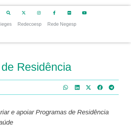
ieges
Redecoesp
Rede Negesp
 de Residência
Saúde