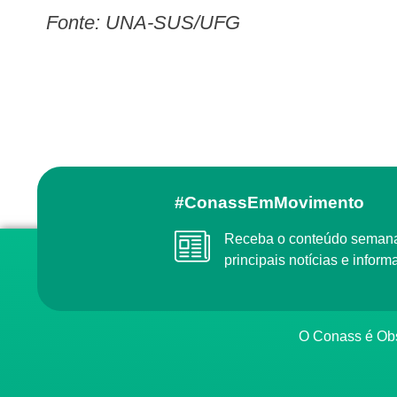
Fonte: UNA-SUS/UFG
#ConassEmMovimento
Receba o conteúdo semanal do Conass com as
principais notícias e info
O Conass é O